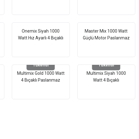
Paslanmaz Çelik Turbo
Çelik Turbo Hız Ayarlı El
Hız Ayarlı El Blender
Blender
Onemix Siyah 1000
Master Mix 1000 Watt
Watt Hız Ayarlı 4 Bıçaklı
Güçlü Motor Paslanmaz
Paslanmaz Çelik El
Çelik 4 Bıçaklı Hız Ayarlı
Blender
Ekstra Uzun El Blender
Tükendi
Tükendi
Multimix Gold 1000 Watt
Multimix Siyah 1000
4 Bıçaklı Paslanmaz
Watt 4 Bıçaklı
Çelik Turbo Hız Ayarlı El
Paslanmaz Çelik Turbo
Blender
Hız Ayarlı El Blender