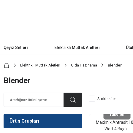
Çeyiz Setleri
Elektrikli Mutfak Aletleri
Ütü
Elektrikli Mutfak Aletleri
Gıda Hazırlama
Blender
Blender
Stoktakiler
Tükendi
Ürün Grupları
Maximix Antrasit 1
Watt 4 Bıçaklı