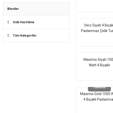
Paslanmaz Çelik Tu
Hız Ayarlı El Blend
Blender
Gıda Hazırlama
Vero Siyah 4 Bıçak
Paslanmaz Çelik Tu
Tüm Kategoriler
Hız Ayarlı El Blend
By5211
Maximix Siyah 10
Watt 4 Bıçaklı
Paslanmaz Çelik Tu
Hız Ayarlı El Blend
Tükendi
Maximix Gold 1000 
4 Bıçaklı Paslanm
Çelik Turbo Hız Ayarl
Blender