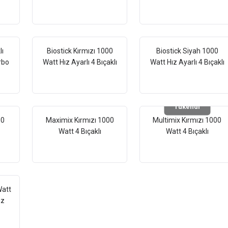
rbo
Ayarlı Çırpma ve
Çelik 1000w El Blender
er
Yoğurma Aparatlı Hand
El Mikseri
lı
Biostick Kırmızı 1000
Biostick Siyah 1000
rbo
Watt Hız Ayarlı 4 Bıçaklı
Watt Hız Ayarlı 4 Bıçaklı
er
Paslanmaz Çelik El
Paslanmaz Çelik El
Blender
Blender
Tükendi
00
Maximix Kırmızı 1000
Multimix Kırmızı 1000
Watt 4 Bıçaklı
Watt 4 Bıçaklı
rbo
Paslanmaz Çelik Turbo
Paslanmaz Çelik Turbo
er
Hız Ayarlı El Blender
Hız Ayarlı El Blender
Watt
az
ı El