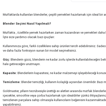
Mutfaklarda kullanılan blenderler, çeşitli yemekleri hazırlamak için ideal bir a
Blender Seçimi Nasıl Yapılmalı?
Mutfakta , özellikle yemek hazırlarken zaman kazandıran ve yemekleri daha k
İşte size yardımcı olacak bazı ipuçları:
Kullanımınıza göre, farklı özelliklere sahip ürünleri tercih edebilirsiniz. Sa
ve daha fazla fonksiyon sunan bir model seçmelisiniz.
Güç:
Blenderin gücü, blenderin ne kadar zorlu işlerde kullanılabileceğini beli
hale getireceğini unutmayın.
Kapasite:
Blenderlerin kapasitesi, ne kadar malzemeyi işleyebileceği konusun
Temizleme:
Blender temizliği, kullanım kolaylığı açısından önemlidir. Bazı 
Goldmaster, yılların tecrübesiyle ürettiği ev aletleri arasında mutfak blender
içecekler, smoothie veya çorba hazırlamak için idealdirler çünkü ihtiyaçların
temizlenen parçalara sahip olmasıyla kullanıcıların beğenisini kazanmaktadır.
yapabilirsiniz.