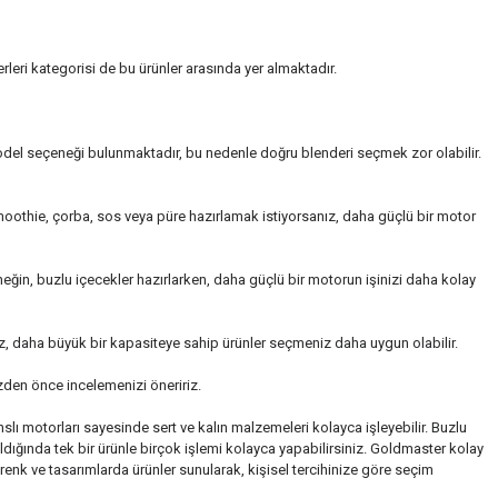
derleri kategorisi de bu ürünler arasında yer almaktadır.
model seçeneği bulunmaktadır, bu nedenle doğru blenderi seçmek zor olabilir.
, smoothie, çorba, sos veya püre hazırlamak istiyorsanız, daha güçlü bir motor
rneğin, buzlu içecekler hazırlarken, daha güçlü bir motorun işinizi daha kolay
nız, daha büyük bir kapasiteye sahip ürünler seçmeniz daha uygun olabilir.
izden önce incelemenizi öneririz.
slı motorları sayesinde sert ve kalın malzemeleri kolayca işleyebilir. Buzlu
ldığında tek bir ürünle birçok işlemi kolayca yapabilirsiniz. Goldmaster kolay
renk ve tasarımlarda ürünler sunularak, kişisel tercihinize göre seçim