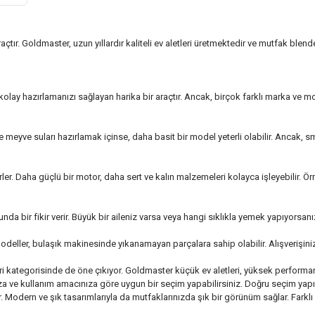
raçtır. Goldmaster, uzun yıllardır kaliteli ev aletleri üretmektedir ve mutfak blen
olay hazırlamanızı sağlayan harika bir araçtır. Ancak, birçok farklı marka ve 
dece meyve suları hazırlamak içinse, daha basit bir model yeterli olabilir. Ancak
rler. Daha güçlü bir motor, daha sert ve kalın malzemeleri kolayca işleyebilir. Ö
da bir fikir verir. Büyük bir aileniz varsa veya hangi sıklıkla yemek yapıyorsa
modeller, bulaşık makinesinde yıkanamayan parçalara sahip olabilir. Alışverişin
leri kategorisinde de öne çıkıyor. Goldmaster küçük ev aletleri, yüksek performan
ıza ve kullanım amacınıza göre uygun bir seçim yapabilirsiniz. Doğru seçim yapı
 Modern ve şık tasarımlarıyla da mutfaklarınızda şık bir görünüm sağlar. Farklı 