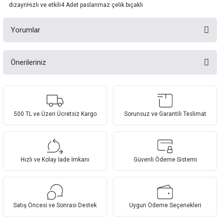
dizaynHızlı ve etkili4 Adet paslanmaz çelik bıçaklı
Yorumlar
Önerileriniz
Bu ürüne ilk yorumu siz yapın!
Bu ürünün fiyat bilgisi, resim, ürün açıklamalarında ve diğer konularda
yetersiz gördüğünüz noktaları öneri formunu kullanarak tarafımıza
Yorum Yaz
iletebilirsiniz.
Görüş ve önerileriniz için teşekkür ederiz.
500 TL ve Üzeri Ücretsiz Kargo
Sorunsuz ve Garantili Teslimat
Ürün resmi kalitesiz, bozuk veya görüntülenemiyor.
Ürün açıklamasında eksik bilgiler bulunuyor.
Hızlı ve Kolay İade İmkanı
Güvenli Ödeme Sistemi
Ürün bilgilerinde hatalar bulunuyor.
Ürün fiyatı diğer sitelerden daha pahalı.
Bu ürüne benzer farklı alternatifler olmalı.
Satış Öncesi ve Sonrası Destek
Uygun Ödeme Seçenekleri