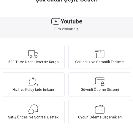
Saç Düzleştiriciler
Airfryer, Fritöz
Buharlı Ütüler
Youtube
Led Ekranlı Islak Kuru Ipx7 Matrix Kablolu Kablosuz 14 In 1 Full Stand Erkek Bak
Tüm Videolar
Doublefry çift hazneli Airfry
500 TL ve Üzeri Ücretsiz Kargo
Sorunsuz ve Garantili Teslimat
Goldmaster EVA Elektrikli Süpürge
Goldmaster Grillart 2200 Watt 3İn1 Granit Çıkarılabilir Plaka Waffle ,Izgara ,Tos
Goldmaster Bol Köpüklü Kahve Makinesi
Hava Nemlendiricisi
Hızlı ve Kolay İade İmkanı
Güvenli Ödeme Sistemi
Satış Öncesi ve Sonrası Destek
Uygun Ödeme Seçenekleri