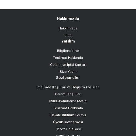
Mixgrind 2in1 Paslanmaz Çelik Bıçaklı Kişisel Smoothie Blender ve Kahve Bah
Hakkımızda
Hakkımızda
Blog
Yardım
Bilgilendirme
Brenda 7 Litre Inox Geniş Hazneli Xxl Dokunmatik 8 Ön Ayarlı Airfryer Sıcak Hav
Teslimat Hakkında
Garanti ve İptal Şartları
Bize Yazın
Sözleşmeler
İptal İade Koşulları ve Değişim koşulları
Garanti Koşulları
KVKK Aydınlatma Metini
Teslimat Hakkında
Doublefry 2850w 9 Litre 3xl Dev Tek Ve Çift Hazneli Dokunmatik Airfryer Yağsız
Havale Bildirim Formu
Üyelik Sözleşmesi
Çerez Politikası