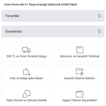
Extra Home Set 61 Parça Avantajlı Elektronik Evlilik Paketi
Yorumlar
Önerileriniz
Bu ürüne ilk yorumu siz yapın!
Bu ürünün fiyat bilgisi, resim, ürün açıklamalarında ve diğer konularda
yetersiz gördüğünüz noktaları öneri formunu kullanarak tarafımıza
Yorum Yaz
iletebilirsiniz.
Görüş ve önerileriniz için teşekkür ederiz.
500 TL ve Üzeri Ücretsiz Kargo
Sorunsuz ve Garantili Teslimat
Ürün resmi kalitesiz, bozuk veya görüntülenemiyor.
Ürün açıklamasında eksik bilgiler bulunuyor.
Hızlı ve Kolay İade İmkanı
Güvenli Ödeme Sistemi
Ürün bilgilerinde hatalar bulunuyor.
Ürün fiyatı diğer sitelerden daha pahalı.
Bu ürüne benzer farklı alternatifler olmalı.
Satış Öncesi ve Sonrası Destek
Uygun Ödeme Seçenekleri