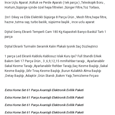
İnce Uçlu Aparat ,Koltuk ve Perde Aparatı ( tek parça ) ,Teleskopik Boru ,
Hortum,Süpürge içinde özel hepa filtreleri ,Sünger Filtre,Toz Torbası,
2in1 Dikey ve Elde Elektrikli Süpürge 8 Parça Ürün , Mesh filtre,hepa filtre,
hazne ,tutma sap, turbo baslık, süpürme başlık , ince uclu aparat
Dijital Geniş Ekranlı Temperli Cam 180 Kg Kapasiteli Banyo Baskül Tartı 1
parça
Dijital Ekranlı Turmalin Seramik Kalın Plakalı Iyonik Saç Düzleştirici
1 parça Led Ekranlı Kablolu Kablosuz Islak Kuru Ipx7 Full Standlı Erkek
Bakım Seti 17 Parça Ürün , 3 ,6,9,12,15 mmRehber tarağı , Ayarlanabilir
Sakal Kesme Tarağı ,Ayarlanabilir Rehber Tarağı,Saç Kesme Başlığı ,Sakal
Kesme Başlığı ,Sıfır Tıraş Kesme Başlığı ,Burun KulakKılı Alma Başlığı
,Detay Başlığı ,Adaptör ,Ürün Standı ,Bakım Yağı,Temizleme Fırçası
Extra Home Set 61 Parça Avantajlı Elektronik Evlilik Paketi
Extra Home Set 61 Parça Avantajlı Elektronik Evlilik Paketi
Extra Home Set 61 Parça Avantajlı Elektronik Evlilik Paketi
Extra Home Set 61 Parça Avantajlı Elektronik Evlilik Paketi