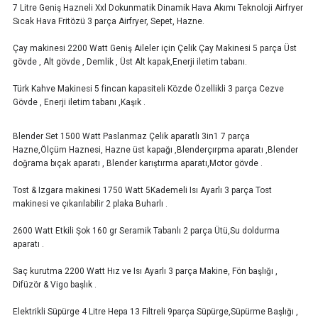
7 Litre Geniş Hazneli Xxl Dokunmatik Dinamik Hava Akımı Teknoloji Airfryer
Sıcak Hava Fritözü 3 parça Airfryer, Sepet, Hazne.
Çay makinesi 2200 Watt Geniş Aileler için Çelik Çay Makinesi 5 parça Üst
gövde , Alt gövde , Demlik , Üst Alt kapak,Enerji iletim tabanı.
Türk Kahve Makinesi 5 fincan kapasiteli Közde Özellikli 3 parça Cezve
Gövde , Enerji iletim tabanı ,Kaşık .
Blender Set 1500 Watt Paslanmaz Çelik aparatlı 3in1 7 parça
Hazne,Ölçüm Haznesi, Hazne üst kapağı ,Blenderçırpma aparatı ,Blender
doğrama bıçak aparatı , Blender karıştırma aparatı,Motor gövde .
Tost & Izgara makinesi 1750 Watt 5Kademeli Isı Ayarlı 3 parça Tost
makinesi ve çıkarılabilir 2 plaka Buharlı .
2600 Watt Etkili Şok 160 gr Seramik Tabanlı 2 parça Ütü,Su doldurma
aparatı .
Saç kurutma 2200 Watt Hız ve Isı Ayarlı 3 parça Makine, Fön başlığı ,
Difüzör & Vigo başlık .
Elektrikli Süpürge 4 Litre Hepa 13 Filtreli 9parça Süpürge,Süpürme Başlığı ,