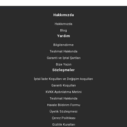
Hakkımızda
Hakkımızda
Gönder
Blog
Yardım
Bilgilendirme
Teslimat Hakkında
Garanti ve İptal Şartları
Bize Yazın
Sözleşmeler
İptal İade Koşulları ve Değişim koşulları
Garanti Koşulları
KVKK Aydınlatma Metini
Teslimat Hakkında
Havale Bildirim Formu
Üyelik Sözleşmesi
Çerez Politikası
Gizlilik Kuralları