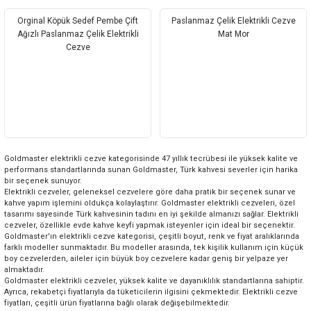
Orginal Köpük Sedef Pembe Çift
Paslanmaz Çelik Elektrikli Cezve
Ağızlı Paslanmaz Çelik Elektrikli
Mat Mor
Cezve
Goldmaster elektrikli cezve kategorisinde 47 yıllık tecrübesi ile yüksek kalite ve
performans standartlarında sunan Goldmaster, Türk kahvesi severler için harika
bir seçenek sunuyor.
Elektrikli cezveler, geleneksel cezvelere göre daha pratik bir seçenek sunar ve
kahve yapım işlemini oldukça kolaylaştırır. Goldmaster elektrikli cezveleri, özel
tasarımı sayesinde Türk kahvesinin tadını en iyi şekilde almanızı sağlar. Elektrikli
cezveler, özellikle evde kahve keyfi yapmak isteyenler için ideal bir seçenektir.
Goldmaster'ın elektrikli cezve kategorisi, çeşitli boyut, renk ve fiyat aralıklarında
farklı modeller sunmaktadır. Bu modeller arasında, tek kişilik kullanım için küçük
boy cezvelerden, aileler için büyük boy cezvelere kadar geniş bir yelpaze yer
almaktadır.
Goldmaster elektrikli cezveler, yüksek kalite ve dayanıklılık standartlarına sahiptir.
Ayrıca, rekabetçi fiyatlarıyla da tüketicilerin ilgisini çekmektedir. Elektrikli cezve
fiyatları, çeşitli ürün fiyatlarına bağlı olarak değişebilmektedir.