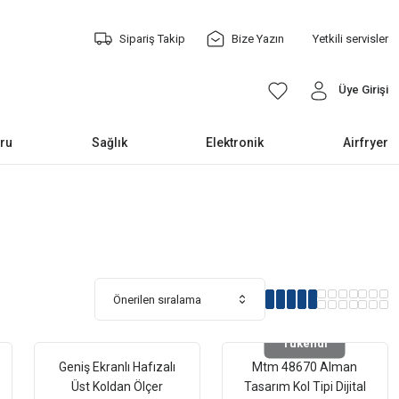
Sipariş Takip
Bize Yazın
Yetkili servisler
Üye Girişi
ru
Sağlık
Elektronik
Airfryer
Tükendi
Geniş Ekranlı Hafızalı
Mtm 48670 Alman
Üst Koldan Ölçer
Tasarım Kol Tipi Dijital