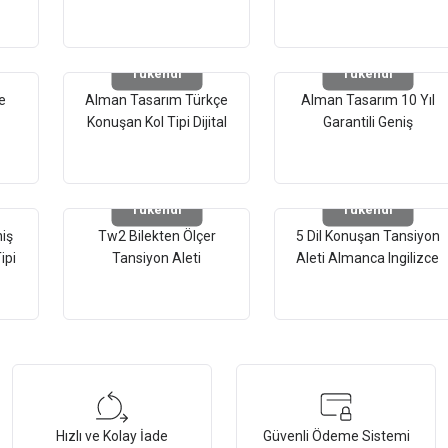
Kol Tipi Dijital Tansiyon
Tipi Dijital Tansiyon Aleti
Ölçme Aleti Mts-51152
3 Yıl Garantili
Tükendi
Tükendi
e
Alman Tasarım Türkçe
Alman Tasarım 10 Yıl
Konuşan Kol Tipi Dijital
Garantili Geniş
Tansiyon Ölçme Cihazı
Manşonlu Kol Tipi
tal
Tansiyon Aleti
Tükendi
Tükendi
iş
Tw2 Bilekten Ölçer
5 Dil Konuşan Tansiyon
ipi
Tansiyon Aleti
Aleti Almanca Ingilizce
ti
Rusşa Türkçe Arapça
Hızlı ve Kolay İade
Güvenli Ödeme Sistemi