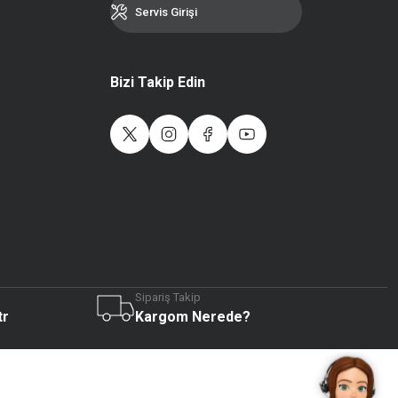
Servis Girişi
Bizi Takip Edin
Sipariş Takip
Live Support
tr
Kargom Nerede?
Submit Request