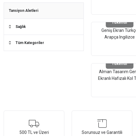
Tansiyon Aletleri
Tükendi
Sağlık
Geniş Ekran Türkç
Arapça Ingilizce
Tüm Kategoriler
Almanca Rusça
Konuşan Kol Tipi Diji
Tansiyon Aleti
Tükendi
Alman Tasarım Gen
Ekranlı Hafızalı Kol T
Dijital Tansiyon Ale
500 TL ve Üzeri
Sorunsuz ve Garantili