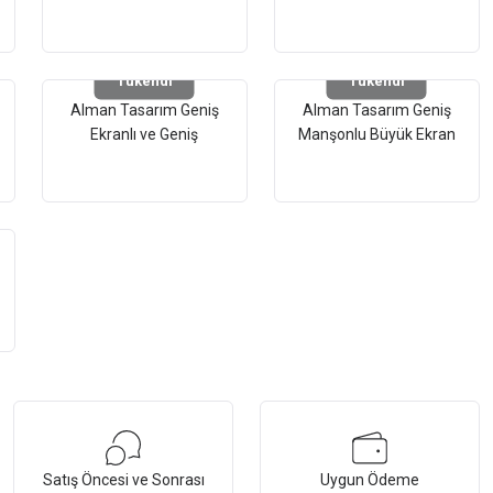
Tansiyon Aleti Med
Tansiyon Aleti - 3 Yıl
48672
Garantili
Tükendi
Tükendi
Alman Tasarım Geniş
Alman Tasarım Geniş
Ekranlı ve Geniş
Manşonlu Büyük Ekran
Manşonlu Üst Koldan
Büyük Dijital Kol Tipi
Ölçer Dijital Tansiyon
Tansiyon Aleti 10 Yıl
Aleti
Garantili
Satış Öncesi ve Sonrası
Uygun Ödeme