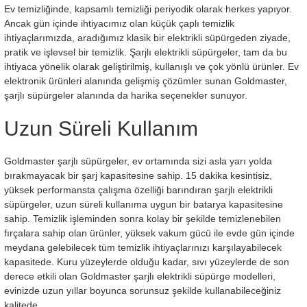
Ev temizliğinde, kapsamlı temizliği periyodik olarak herkes yapıyor.
Ancak gün içinde ihtiyacımız olan küçük çaplı temizlik
ihtiyaçlarımızda, aradığımız klasik bir elektrikli süpürgeden ziyade,
pratik ve işlevsel bir temizlik. Şarjlı elektrikli süpürgeler, tam da bu
ihtiyaca yönelik olarak geliştirilmiş, kullanışlı ve çok yönlü ürünler. Ev
elektronik ürünleri alanında gelişmiş çözümler sunan Goldmaster,
şarjlı süpürgeler alanında da harika seçenekler sunuyor.
Uzun Süreli Kullanım
Goldmaster şarjlı süpürgeler, ev ortamında sizi asla yarı yolda
bırakmayacak bir şarj kapasitesine sahip. 15 dakika kesintisiz,
yüksek performansta çalışma özelliği barındıran şarjlı elektrikli
süpürgeler, uzun süreli kullanıma uygun bir batarya kapasitesine
sahip. Temizlik işleminden sonra kolay bir şekilde temizlenebilen
fırçalara sahip olan ürünler, yüksek vakum gücü ile evde gün içinde
meydana gelebilecek tüm temizlik ihtiyaçlarınızı karşılayabilecek
kapasitede. Kuru yüzeylerde olduğu kadar, sıvı yüzeylerde de son
derece etkili olan Goldmaster şarjlı elektrikli süpürge modelleri,
evinizde uzun yıllar boyunca sorunsuz şekilde kullanabileceğiniz
kalitede.