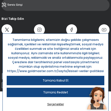
Servis Girişi
Bizi Takip Edin
Destek Hattı
0850 532 5666
Live Support
Bize Yazın
info@goldmaster.com.tr
Submit Request
Sipariş Takip
Kargom Nerede?
Goldmaster.com.tr © 2024 - Tüm hakları saklıdır.
Kredi kartı bilgileriniz 256bit SSL Sertifikası ile %100 koruma altındadır.