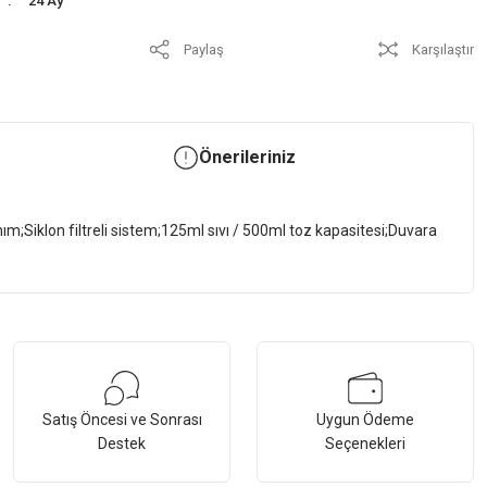
24 Ay
Paylaş
Karşılaştır
Önerileriniz
ım;Siklon filtreli sistem;125ml sıvı / 500ml toz kapasitesi;Duvara
Satış Öncesi ve Sonrası
Uygun Ödeme
Destek
Seçenekleri