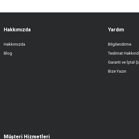
Ürün fiyatı diğer sitelerden daha pahalı.
Bu ürüne benzer farklı alternatifler olmalı.
Hakkımızda
Yardım
Hakkımızda
Bilgilendirme
Blog
Teslimat Hakkınd
Garanti ve İptal Şa
Bize Yazın
Müşteri Hizmetleri