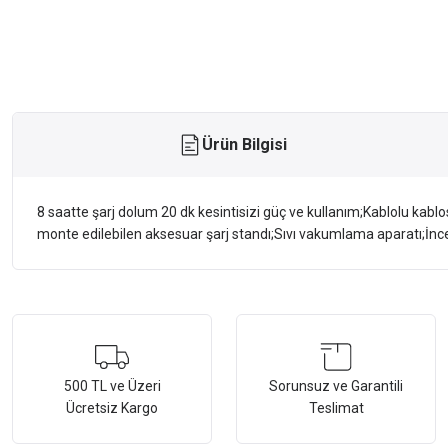
Ürün Bilgisi
8 saatte şarj dolum 20 dk kesintisizi güç ve kullanım;Kablolu kablo
monte edilebilen aksesuar şarj standı;Sıvı vakumlama aparatı;İnce 
Bu ürünün fiyat bilgisi, resim, ürün açıklamalarında ve diğer konularda ye
Görüş ve önerileriniz için teşekkür ederiz.
Ürün resmi kalitesiz, bozuk veya görüntülenemiyor.
500 TL ve Üzeri
Sorunsuz ve Garantili
Ücretsiz Kargo
Teslimat
Ürün açıklamasında eksik bilgiler bulunuyor.
Ürün bilgilerinde hatalar bulunuyor.