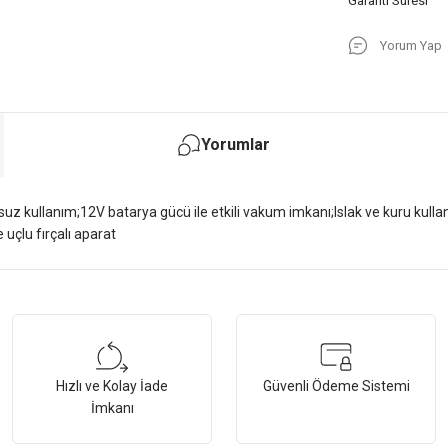
Garanti Süresi
Yorum Yap
Yorumlar
suz kullanım;12V batarya gücü ile etkili vakum imkanı;Islak ve kuru kullan
uçlu fırçalı aparat
tersiz gördüğünüz noktaları öneri formunu kullanarak tarafımıza iletebilirsiniz.
Bu ürüne ilk yorumu siz yapın!
Hızlı ve Kolay İade
Güvenli Ödeme Sistemi
Yorum Yaz
İmkanı