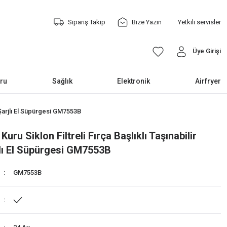
Sipariş Takip
Bize Yazın
Yetkili servisler
Üye Girişi
ru
Sağlık
Elektronik
Airfryer
z Şarjlı El Süpürgesi GM7553B
Kuru Siklon Filtreli Fırça Başlıklı Taşınabilir
lı El Süpürgesi GM7553B
GM7553B