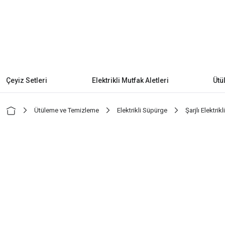
Çeyiz Setleri
Elektrikli Mutfak Aletleri
Ütü
Ütüleme ve Temizleme
Elektrikli Süpürge
Şarjlı Elektrik