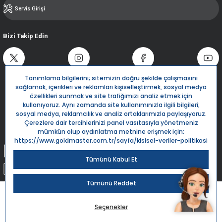
Servis Girişi
Bizi Takip Edin
Destek Hattı
0850 532 5666
Live Support
Bize Yazın
info@goldmaster.com.tr
Submit Request
Sipariş Takip
Kargom Nerede?
Goldmaster.com.tr © 2024 - Tüm hakları saklıdır.
Kredi kartı bilgileriniz 256bit SSL Sertifikası ile %100 koruma altındadır.