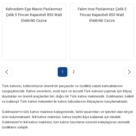
Kahvedem Ege Mavisi Paslanmaz
Falım Inox Paslanmaz Çelik 5
Çelik 5 Fincan Kapasiteli 850 Watt
Fincan Kapasiteli 850 Watt
Elektrikli Cezve
Elektrikli Cezve
1
2
Türk kahvesi, kültürümüzün önemli bir parçasıdır ve özellikle sabah kahvaltılarının
vazgeçilmezidir. Kahve severlerin, evde taze ve lezzetli Türk kahvesi yapmak için ihtiyaç
duydukları en önemli araçlardan biri, doğru bir Türk kahve makinesidir. Goldmaster, kaliteli
ve kullanışlı Türk kahve makineleri ile kahve tutkunlarının ihtiyaçlarını karşılamaktadır.
Goldmaster'ın türk kahve makinesi kategorisinde, farklı tasarımları ve işlevleri olan birçok
ürün bulunmaktadır. İkili kahve makinesi, kahve keyfini ikiye katlamak için idealdir.
Goldmaster'ın ikili kahve makinesi, tüm kahve hazırlama sürecini kolaylaştıran otomatik
özelliklere sahiptir.