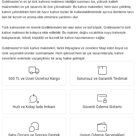
Goldmaster'ın en iyi türk kahvesi makinesi niteliğini sunması ise, yüksek kaliteli
malzemeleri ve şık tasarımı ile öne çıkmaktadır. Bu kahve makineleri, hem taze çekilmiş
kahve çekirdekleri hem de hazır kahve tozları ile kullanılabilmektedir ayrıca demleme tarzı
tam bir lezzet ve aroma elde etmenize yardımcı olur.
Türk kahvesinin en önemli özelliklerinden biri olan telve ve bol köpük, Goldmaster'ın türk
kahve makinesi ile kolayca elde edilebilir. Bu makine, doğru sıcaklıkta suyu kahveyle
buluşturarak, telveli, köpüklü ve lezzetli bir kahve hazırlamanızı sağlar.
Goldmaster'ın türk kahve makineleri, farklı ihtiyaçlara ve zevklere hitap eden boyut ve
renk seçenekli ürünler sunmaktadır. Hem işlevsel hem de şık tasarımlarıyla, kahve
severlerin evlerinde vazgeçilmez bir araç haline gelmiştir.
500 TL ve Üzeri Ücretsiz Kargo
Sorunsuz ve Garantili Teslimat
Hızlı ve Kolay İade İmkanı
Güvenli Ödeme Sistemi
Satış Öncesi ve Sonrası Destek
Uygun Ödeme Seçenekleri