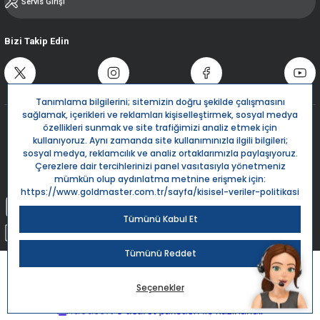
Servis Girişi
Bizi Takip Edin
Destek Hattı
0850 532 5666
Live Support
Bize Yazın
info@goldmaster.com.tr
Submit Request
Sipariş Takip
Kargom Nerede?
Goldmaster.com.tr © 2024 - Tüm hakları saklıdır.
Kredi kartı bilgileriniz 256bit SSL Sertifikası ile %100 koruma altındadır.
ile
ideasoft
e-