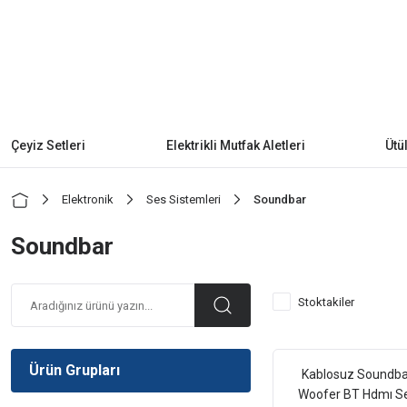
Çeyiz Setleri
Elektrikli Mutfak Aletleri
Ütü
Elektronik
Ses Sistemleri
Soundbar
Soundbar
Stoktakiler
Ürün Grupları
Kablosuz Soundba
Woofer BT Hdmı S