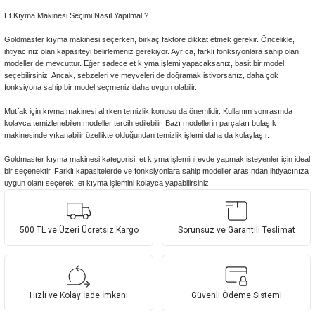
Et Kıyma Makinesi Seçimi Nasıl Yapılmalı?
Goldmaster kıyma makinesi seçerken, birkaç faktöre dikkat etmek gerekir. Öncelikle,
ihtiyacınız olan kapasiteyi belirlemeniz gerekiyor. Ayrıca, farklı fonksiyonlara sahip olan
modeller de mevcuttur. Eğer sadece et kıyma işlemi yapacaksanız, basit bir model
seçebilirsiniz. Ancak, sebzeleri ve meyveleri de doğramak istiyorsanız, daha çok
fonksiyona sahip bir model seçmeniz daha uygun olabilir.
Mutfak için kıyma makinesi alırken temizlik konusu da önemlidir. Kullanım sonrasında
kolayca temizlenebilen modeller tercih edilebilir. Bazı modellerin parçaları bulaşık
makinesinde yıkanabilir özellikte olduğundan temizlik işlemi daha da kolaylaşır.
Goldmaster kıyma makinesi kategorisi, et kıyma işlemini evde yapmak isteyenler için ideal
bir seçenektir. Farklı kapasitelerde ve fonksiyonlara sahip modeller arasından ihtiyacınıza
uygun olanı seçerek, et kıyma işlemini kolayca yapabilirsiniz.
500 TL ve Üzeri Ücretsiz Kargo
Sorunsuz ve Garantili Teslimat
Hızlı ve Kolay İade İmkanı
Güvenli Ödeme Sistemi