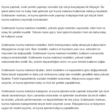
Kıyma yapmak, evde yemek yapmayı sevenler için sıkça karşılaşılan bir ihtiyaçtır. Bu
işlemi daha hızlı ve kolay hale getirmek için kıyma makinesi kullanmak oldukça faydalıdır.
Goldmaster markası, et kıyma işlemini evde yapmayı kolaylaştırmak için birçok farklı
kıyma makinesi seçeneği sunmaktadır.
Goldmaster kıyma makinesi modelleri, yüksek güçlü motorları sayesinde, etleri hızlı ve
kolay bir şekilde kıyabilir. Yüksek motor gücü, hem işlemi hızlandırır hem de daha kolay
bir kullanım sunar.
Goldmaster kıyma makinesi modelleri, farklı fonksiyonlara sahip olmasıyla kullanıcıların
ihtiyaçlarına cevap verir. Bazı modeller, sadece et kıymanın yanı sıra, sebzeleri ve
meyveleri de doğrayabilir. Goldmaster kıyma makinesi modelleri, kullanım sonrasında
kolayca temizlenebilir. Goldmaster kıyma makinesi modelleri, yüksek kaliteli
malzemelerden üretilir. Bu, ürünün dayanıklılığını artırır ve uzun ömürlü kullanım sağlar.
Goldmaster kıyma makinesi fiyatları, farklı modellere ve kapasitelere göre değişmektedir.
Daha büyük kapasiteli ve daha çok fonksiyona sahip olan modeller genellikle daha yüksek
fiyatlıdır. Farklı kapasitelerde sunulan modelleri arasından, ihtiyacınıza uygun olanı
seçerek, et kıyma işleminizi kolay ve hızlı bir şekilde yapabilirsiniz.
Goldmaster kıyma makinesi kategorisi, et kıyma işlemini evde yapmak isteyenler için özel
olarak tasarlanmıştır. Aynı zamanda restoranlar ve işletmeler tarafından da tercih edilen
bu ürünler, yüksek performansları ve dayanıklılıkları ile öne çıkar. Goldmaster markası,
kıyma makinesi kategorisinde birçok farklı seçenek sunar. İhtiyaçlarınıza ve bütçenize
uygun bir model seçerek, et kıyma işlemini kolayca yapabilirsiniz.