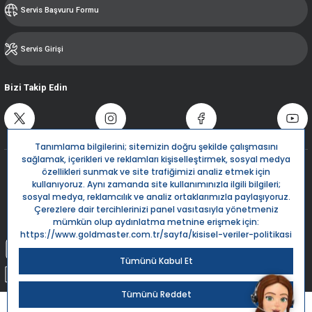
Servis Başvuru Formu
Servis Girişi
Bizi Takip Edin
Destek Hattı
0850 532 5666
Live Support
Bize Yazın
info@goldmaster.com.tr
Submit Request
Sipariş Takip
Kargom Nerede?
Goldmaster.com.tr © 2024 - Tüm hakları saklıdır.