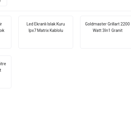
)
ir
Led Ekranlı Islak Kuru
Goldmaster Grillart 2200
pık
Ipx7 Matrix Kablolu
Watt 3İn1 Granit
vcil
Kablosuz 14 In 1 Full
Çıkarılabilir Plaka Waffle
e
Stand Erkek Bakım Seti
,Izgara ,Tost Makinesi
itre
t
ik
ak