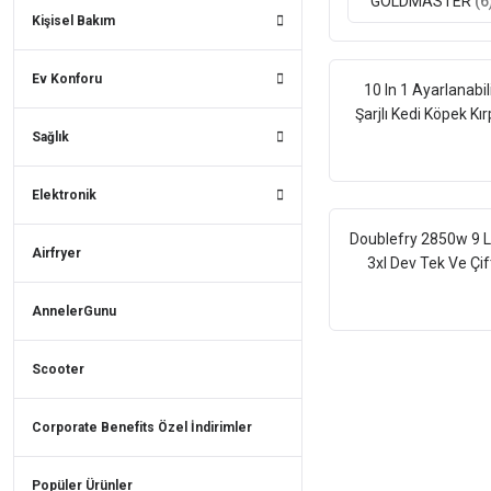
GOLDMASTER
(6
Kişisel Bakım
Ev Konforu
10 In 1 Ayarlanabil
Şarjlı Kedi Köpek Kır
Sağlık
Tıraş Makinesi Pet E
Hayvan Tüy Kesm
Aparatlı
Elektronik
Doublefry 2850w 9 L
Airfryer
3xl Dev Tek Ve Çif
Hazneli Dokunmat
Airfryer Yağsız Sıc
AnnelerGunu
Hava Fritözü
Scooter
Corporate Benefits Özel İndirimler
Popüler Ürünler