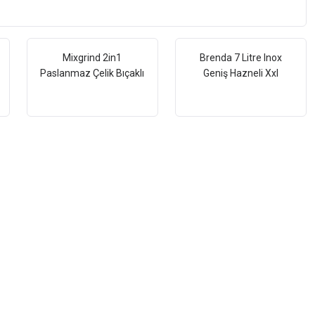
Mixgrind 2in1
Brenda 7 Litre Inox
Paslanmaz Çelik Bıçaklı
Geniş Hazneli Xxl
Kişisel Smoothie
Dokunmatik 8 Ön Ayarlı
Blender ve Kahve
Airfryer Sıcak Hava
Baharat Öğütücü
Fritözü