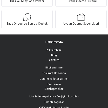
Hızlı ve Kolay İade İmkanı
Güvenli Ödeme Sistemi
Ürün bilgilerinde hatalar bulunuyor.
Ürün fiyatı diğer sitelerden daha pahalı.
Bu ürüne benzer farklı alternatifler olmalı.
Satış Öncesi ve Sonrası Destek
Uygun Ödeme Seçenekleri
Hakkımızda
Hakkımızda
Gönder
Blog
Yardım
Bilgilendirme
Teslimat Hakkında
Garanti ve İptal Şartları
Bize Yazın
Sözleşmeler
İptal İade Koşulları ve Değişim koşulları
Garanti Koşulları
KVKK Aydınlatma Metini