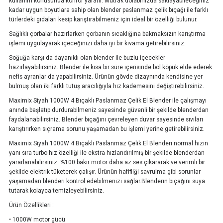
kullanım konusunda konfor yaratır. Mutfak dolabınızda saklayabileceğiniz
kadar uygun boyutlara sahip olan blender paslanmaz çelik bıçağı ile farklı
türlerdeki gıdaları kesip karıştırabilmeniz için ideal bir özelliği bulunur.
Sağlıklı çorbalar hazırlarken çorbanın sıcaklığına bakmaksızın karıştırma
işlemi uygulayarak içeceğinizi daha iyi bir kıvama getirebilirsiniz.
Soğuğa karşı da dayanıklı olan blender ile buzlu içecekler
hazırlayabilirsiniz. Blender ile kısa bir süre içerisinde bol köpük elde ederek
nefis ayranlar da yapabilirsiniz. Ürünün gövde dizaynında kendisine yer
bulmuş olan iki farklı tutuş aracılığıyla hız kademesini değiştirebilirsiniz.
Maximix Siyah 1000W 4 Bıçaklı Paslanmaz Çelik El Blender ile çalışmayı
anında başlatıp durdurabilmeniz sayesinde güvenli bir şekilde blenderdan
faydalanabilirsiniz. Blender bıçağını çevreleyen duvar sayesinde sıvıları
karıştırırken sıçrama sorunu yaşamadan bu işlemi yerine getirebilirsiniz.
Maximix Siyah 1000W 4 Bıçaklı Paslanmaz Çelik El Blenderı normal hızın
yanı sıra turbo hız özelliği ile ekstra hızlandırılmış bir şekilde blenderdan
yararlanabilirsiniz. %100 bakır motor daha az ses çıkararak ve verimli bir
şekilde elektrik tüketerek çalışır. Ürünün hafifliği savrulma gibi sorunlar
yaşamadan blenderı kontrol edebilmenizi sağlar.Blenderın bıçağını suya
tutarak kolayca temizleyebilirsiniz.
Ürün Özellikleri :
• 1000W motor gücü