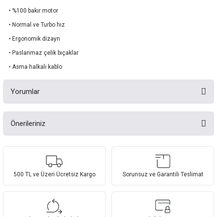
• %100 bakır motor
• Normal ve Turbo hız
• Ergonomik dizayn
• Paslanmaz çelik bıçaklar
• Asma halkalı kablo
Yorumlar
Önerileriniz
Bu ürüne ilk yorumu siz yapın!
Bu ürünün fiyat bilgisi, resim, ürün açıklamalarında ve diğer konularda
yetersiz gördüğünüz noktaları öneri formunu kullanarak tarafımıza
Yorum Yaz
iletebilirsiniz.
Görüş ve önerileriniz için teşekkür ederiz.
500 TL ve Üzeri Ücretsiz Kargo
Sorunsuz ve Garantili Teslimat
Ürün resmi kalitesiz, bozuk veya görüntülenemiyor.
Ürün açıklamasında eksik bilgiler bulunuyor.