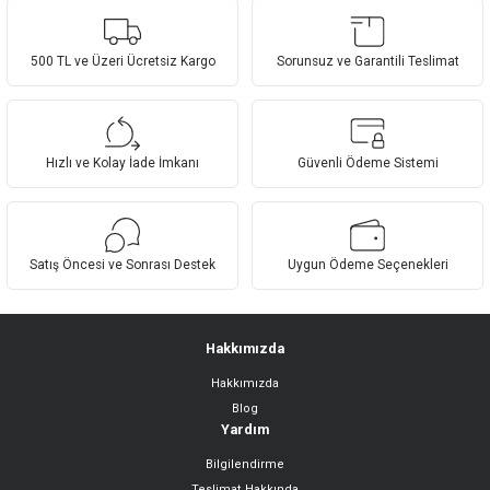
yetersiz gördüğünüz noktaları öneri formunu kullanarak tarafımıza
Yorum Yaz
iletebilirsiniz.
Görüş ve önerileriniz için teşekkür ederiz.
500 TL ve Üzeri Ücretsiz Kargo
Sorunsuz ve Garantili Teslimat
Ürün resmi kalitesiz, bozuk veya görüntülenemiyor.
Ürün açıklamasında eksik bilgiler bulunuyor.
Hızlı ve Kolay İade İmkanı
Güvenli Ödeme Sistemi
Ürün bilgilerinde hatalar bulunuyor.
Ürün fiyatı diğer sitelerden daha pahalı.
Bu ürüne benzer farklı alternatifler olmalı.
Satış Öncesi ve Sonrası Destek
Uygun Ödeme Seçenekleri
Hakkımızda
Hakkımızda
Gönder
Blog
Yardım
Bilgilendirme
Teslimat Hakkında