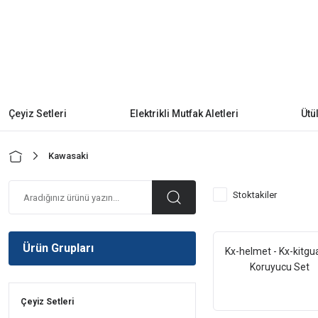
Çeyiz Setleri
Elektrikli Mutfak Aletleri
Ütü
Kawasaki
Stoktakiler
Ürün Grupları
Kx-helmet - Kx-kitg
Koruyucu Set
Çeyiz Setleri