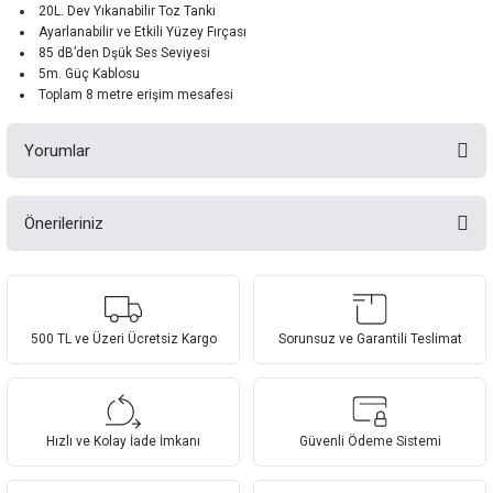
20L. Dev Yıkanabilir Toz Tankı
Ayarlanabilir ve Etkili Yüzey Fırçası
85 dB’den Dşük Ses Seviyesi
5m. Güç Kablosu
Toplam 8 metre erişim mesafesi
Yorumlar
Önerileriniz
Bu ürüne ilk yorumu siz yapın!
Bu ürünün fiyat bilgisi, resim, ürün açıklamalarında ve diğer konularda
yetersiz gördüğünüz noktaları öneri formunu kullanarak tarafımıza
Yorum Yaz
iletebilirsiniz.
Görüş ve önerileriniz için teşekkür ederiz.
500 TL ve Üzeri Ücretsiz Kargo
Sorunsuz ve Garantili Teslimat
Ürün resmi kalitesiz, bozuk veya görüntülenemiyor.
Ürün açıklamasında eksik bilgiler bulunuyor.
Hızlı ve Kolay İade İmkanı
Güvenli Ödeme Sistemi
Ürün bilgilerinde hatalar bulunuyor.
Ürün fiyatı diğer sitelerden daha pahalı.