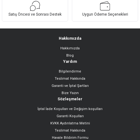
Bu ürüne benzer farklı alternatifler olmalı.
Satış Öncesi ve Sonrası Destek
Uygun Ödeme Seçenekleri
Hakkımızda
Hakkımızda
Gönder
Blog
Yardım
Bilgilendirme
Teslimat Hakkında
Garanti ve İptal Şartları
Bize Yazın
Sözleşmeler
İptal İade Koşulları ve Değişim koşulları
Garanti Koşulları
KVKK Aydınlatma Metini
Teslimat Hakkında
Havale Bildirim Formu