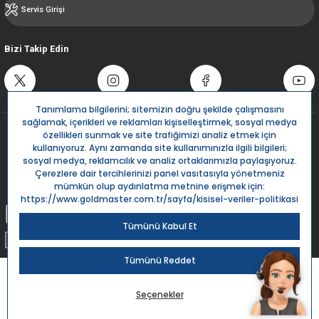
Servis Girişi
Bizi Takip Edin
Destek Hattı
0850 532 5666
Live Support
Bize Yazın
info@goldmaster.com.tr
Submit Request
Sipariş Takip
Kargom Nerede?
Goldmaster.com.tr © 2024 - Tüm hakları saklıdır.
Kredi kartı bilgileriniz 256bit SSL Sertifikası ile %100 koruma altındadır.
ile
ideasoft
e-