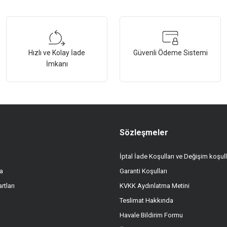
tersiz gördüğünüz noktaları öneri formunu kullanarak tarafımıza iletebilirsiniz.
Bu ürüne ilk yorumu siz yapın!
Hızlı ve Kolay İade
Güvenli Ödeme Sistemi
Yorum Yaz
İmkanı
Sözleşmeler
İptal İade Koşulları ve Değişim koşull
a
Garanti Koşulları
Gönder
rtları
KVKK Aydınlatma Metini
Teslimat Hakkında
Havale Bildirim Formu