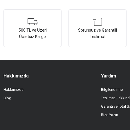
Bu ürünün fiyat bilgisi, resim, ürün açıklamalarında ve diğer konularda ye
Görüş ve önerileriniz için teşekkür ederiz.
Ürün resmi kalitesiz, bozuk veya görüntülenemiyor.
500 TL ve Üzeri
Sorunsuz ve Garantili
Ücretsiz Kargo
Teslimat
Ürün açıklamasında eksik bilgiler bulunuyor.
Ürün bilgilerinde hatalar bulunuyor.
Ürün fiyatı diğer sitelerden daha pahalı.
Bu ürüne benzer farklı alternatifler olmalı.
Hakkımızda
Yardım
Hakkımızda
Bilgilendirme
Blog
Teslimat Hakkınd
Garanti ve İptal Şa
Bize Yazın