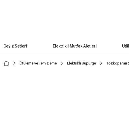
Çeyiz Setleri
Elektrikli Mutfak Aletleri
Ütü
Ütüleme ve Temizleme
Elektrikli Süpürge
Tozkoparan 22