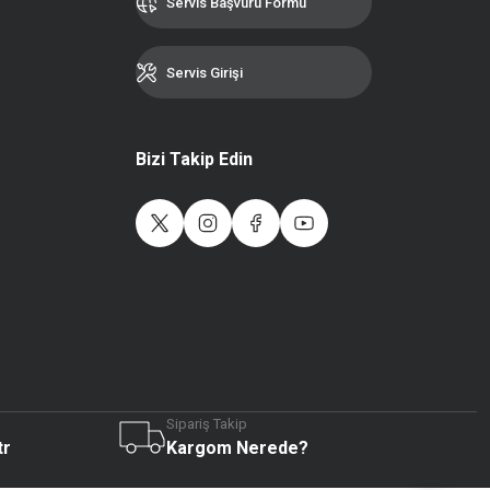
Servis Başvuru Formu
Servis Girişi
Bizi Takip Edin
Sipariş Takip
Live Support
tr
Kargom Nerede?
Submit Request