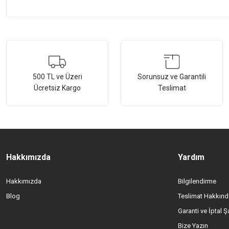
Bu ürünün fiyat bilgisi, resim, ürün açıklamalarında ve diğer konularda ye
Görüş ve önerileriniz için teşekkür ederiz.
Ürün resmi kalitesiz, bozuk veya görüntülenemiyor.
500 TL ve Üzeri
Sorunsuz ve Garantili
Ücretsiz Kargo
Teslimat
Ürün açıklamasında eksik bilgiler bulunuyor.
Ürün bilgilerinde hatalar bulunuyor.
Ürün fiyatı diğer sitelerden daha pahalı.
Bu ürüne benzer farklı alternatifler olmalı.
Hakkımızda
Yardım
Hakkımızda
Bilgilendirme
Blog
Teslimat Hakkınd
Garanti ve İptal Şa
Bize Yazın