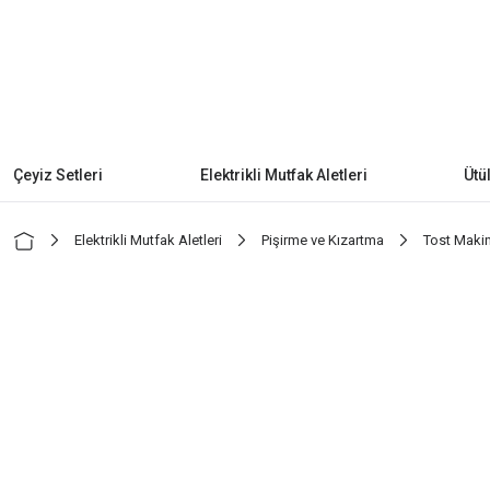
Çeyiz Setleri
Elektrikli Mutfak Aletleri
Ütü
Elektrikli Mutfak Aletleri
Pişirme ve Kızartma
Tost Maki