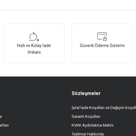
tersiz gördüğünüz noktaları öneri formunu kullanarak tarafımıza iletebilirsiniz.
Bu ürüne ilk yorumu siz yapın!
Hızlı ve Kolay İade
Güvenli Ödeme Sistemi
Yorum Yaz
İmkanı
Sözleşmeler
İptal İade Koşulları ve Değişim koşull
a
Garanti Koşulları
Gönder
rtları
KVKK Aydınlatma Metini
Teslimat Hakkında