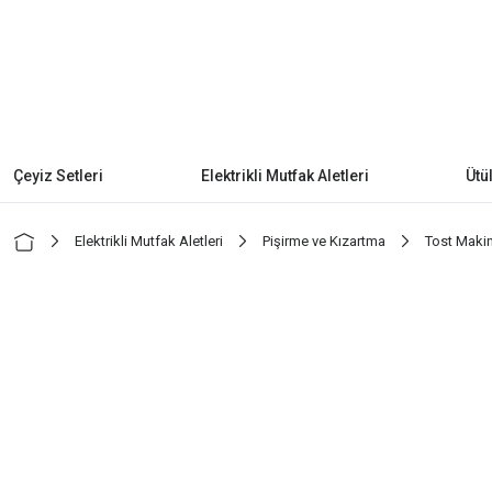
Çeyiz Setleri
Elektrikli Mutfak Aletleri
Ütü
Elektrikli Mutfak Aletleri
Pişirme ve Kızartma
Tost Maki