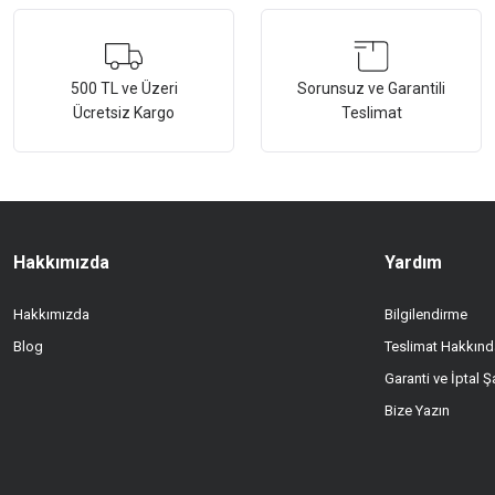
Görüş ve önerileriniz için teşekkür ederiz.
Ürün resmi kalitesiz, bozuk veya görüntülenemiyor.
500 TL ve Üzeri
Sorunsuz ve Garantili
Ücretsiz Kargo
Teslimat
Ürün açıklamasında eksik bilgiler bulunuyor.
Ürün bilgilerinde hatalar bulunuyor.
Ürün fiyatı diğer sitelerden daha pahalı.
Bu ürüne benzer farklı alternatifler olmalı.
Hakkımızda
Yardım
Hakkımızda
Bilgilendirme
Blog
Teslimat Hakkınd
Garanti ve İptal Şa
Bize Yazın