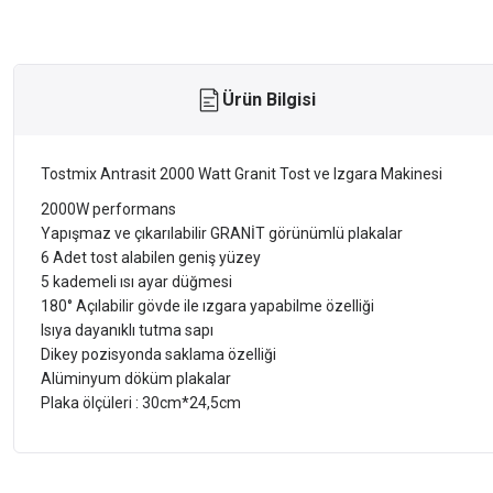
Ürün Bilgisi
Tostmix Antrasit 2000 Watt Granit Tost ve Izgara Makinesi
2000W performans
Yapışmaz ve çıkarılabilir GRANİT görünümlü plakalar
6 Adet tost alabilen geniş yüzey
5 kademeli ısı ayar düğmesi
180° Açılabilir gövde ile ızgara yapabilme özelliği
Isıya dayanıklı tutma sapı
Dikey pozisyonda saklama özelliği
Alüminyum döküm plakalar
Plaka ölçüleri : 30cm*24,5cm
Bu ürünün fiyat bilgisi, resim, ürün açıklamalarında ve diğer konularda ye