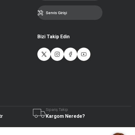
Servis Girişi
Bizi Takip Edin
Sipariş Takip
Live Support
tr
Kargom Nerede?
Submit Request