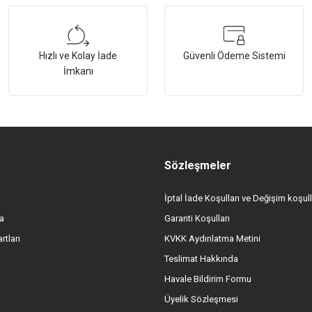
Bu ürüne ilk yorumu siz yapın!
Hızlı ve Kolay İade
Güvenli Ödeme Sistemi
Yorum Yaz
İmkanı
Sözleşmeler
İptal İade Koşulları ve Değişim koşull
a
Garanti Koşulları
Gönder
rtları
KVKK Aydınlatma Metini
Teslimat Hakkında
Havale Bildirim Formu
Üyelik Sözleşmesi