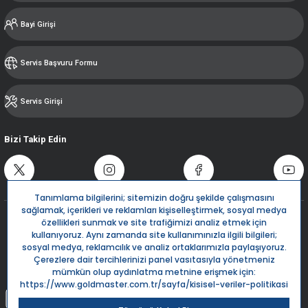
Bayi Girişi
Servis Başvuru Formu
Servis Girişi
Bizi Takip Edin
Destek Hattı
0850 532 5666
Live Support
Bize Yazın
info@goldmaster.com.tr
Submit Request