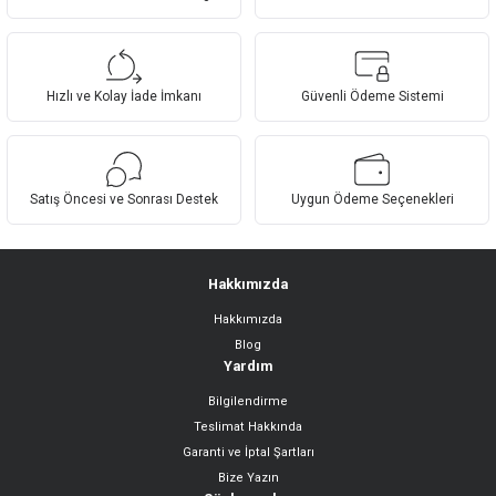
Ürün resmi kalitesiz, bozuk veya görüntülenemiyor.
Ürün açıklamasında eksik bilgiler bulunuyor.
Hızlı ve Kolay İade İmkanı
Güvenli Ödeme Sistemi
Ürün bilgilerinde hatalar bulunuyor.
Ürün fiyatı diğer sitelerden daha pahalı.
Bu ürüne benzer farklı alternatifler olmalı.
Satış Öncesi ve Sonrası Destek
Uygun Ödeme Seçenekleri
Hakkımızda
Hakkımızda
Gönder
Blog
Yardım
Bilgilendirme
Teslimat Hakkında
Garanti ve İptal Şartları
Bize Yazın