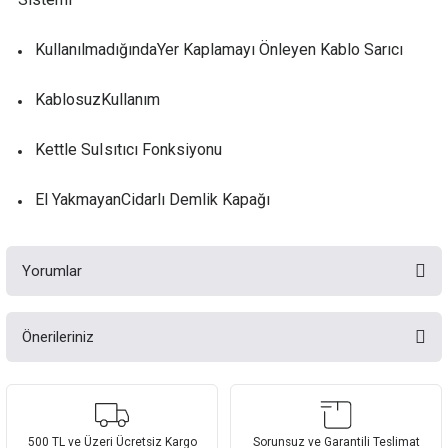
KullanılmadığındaYer Kaplamayı Önleyen Kablo Sarıcı
KablosuzKullanım
Kettle SuIsıtıcı Fonksiyonu
El YakmayanCidarlı Demlik Kapağı
Yorumlar
Önerileriniz
Bu ürüne ilk yorumu siz yapın!
Bu ürünün fiyat bilgisi, resim, ürün açıklamalarında ve diğer konularda
yetersiz gördüğünüz noktaları öneri formunu kullanarak tarafımıza
Yorum Yaz
iletebilirsiniz.
Görüş ve önerileriniz için teşekkür ederiz.
500 TL ve Üzeri Ücretsiz Kargo
Sorunsuz ve Garantili Teslimat