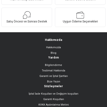
Ürün bilgilerinde hatalar bulunuyor.
Ürün fiyatı diğer sitelerden daha pahalı.
Bu ürüne benzer farklı alternatifler olmalı.
Satış Öncesi ve Sonrası Destek
Uygun Ödeme Seçenekleri
Hakkımızda
Hakkımızda
Gönder
Blog
Yardım
Bilgilendirme
Teslimat Hakkında
Garanti ve İptal Şartları
Bize Yazın
Sözleşmeler
İptal İade Koşulları ve Değişim koşulları
Garanti Koşulları
KVKK Aydınlatma Metini