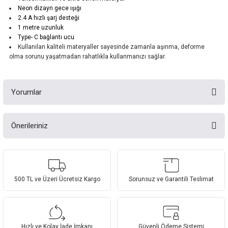
Neon dizayn gece ışığı
2.4 A hızlı şarj desteği
1 metre uzunluk
Type- C bağlantı ucu
Kullanılan kaliteli materyaller sayesinde zamanla aşınma, deforme
olma sorunu yaşatmadan rahatlıkla kullanmanızı sağlar.
Yorumlar
Önerileriniz
Bu ürüne ilk yorumu siz yapın!
Bu ürünün fiyat bilgisi, resim, ürün açıklamalarında ve diğer konularda
yetersiz gördüğünüz noktaları öneri formunu kullanarak tarafımıza
Yorum Yaz
iletebilirsiniz.
Görüş ve önerileriniz için teşekkür ederiz.
500 TL ve Üzeri Ücretsiz Kargo
Sorunsuz ve Garantili Teslimat
Ürün resmi kalitesiz, bozuk veya görüntülenemiyor.
Ürün açıklamasında eksik bilgiler bulunuyor.
Hızlı ve Kolay İade İmkanı
Güvenli Ödeme Sistemi