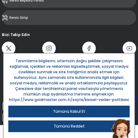
Servis Başvuru Formu
Servis Girişi
Bizi Takip Edin
Destek Hattı
0850 532 5666
Live Support
Bize Yazın
info@goldmaster.com.tr
Submit Request
Sipariş Takip
Kargom Nerede?
Goldmaster.com.tr © 2024 - Tüm hakları saklıdır.
Kredi kartı bilgileriniz 256bit SSL Sertifikası ile %100 koruma altındadır.