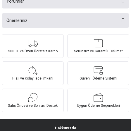
Yorumlar
Önerileriniz
Bu ürüne ilk yorumu siz yapın!
Bu ürünün fiyat bilgisi, resim, ürün açıklamalarında ve diğer konularda
yetersiz gördüğünüz noktaları öneri formunu kullanarak tarafımıza
Yorum Yaz
iletebilirsiniz.
Görüş ve önerileriniz için teşekkür ederiz.
500 TL ve Üzeri Ücretsiz Kargo
Sorunsuz ve Garantili Teslimat
Ürün resmi kalitesiz, bozuk veya görüntülenemiyor.
Ürün açıklamasında eksik bilgiler bulunuyor.
Hızlı ve Kolay İade İmkanı
Güvenli Ödeme Sistemi
Ürün bilgilerinde hatalar bulunuyor.
Ürün fiyatı diğer sitelerden daha pahalı.
Bu ürüne benzer farklı alternatifler olmalı.
Satış Öncesi ve Sonrası Destek
Uygun Ödeme Seçenekleri
Hakkımızda