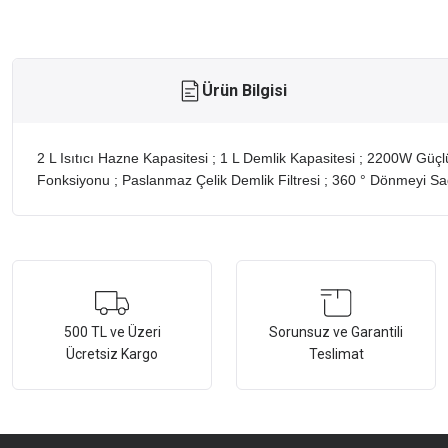
Ürün Bilgisi
2 L Isıtıcı Hazne Kapasitesi ; 1 L Demlik Kapasitesi ; 2200W G
Fonksiyonu ; Paslanmaz Çelik Demlik Filtresi ; 360 ° Dönmeyi Sa
Bu ürünün fiyat bilgisi, resim, ürün açıklamalarında ve diğer konularda ye
Görüş ve önerileriniz için teşekkür ederiz.
Ürün resmi kalitesiz, bozuk veya görüntülenemiyor.
500 TL ve Üzeri
Sorunsuz ve Garantili
Ücretsiz Kargo
Teslimat
Ürün açıklamasında eksik bilgiler bulunuyor.
Ürün bilgilerinde hatalar bulunuyor.
Ürün fiyatı diğer sitelerden daha pahalı.