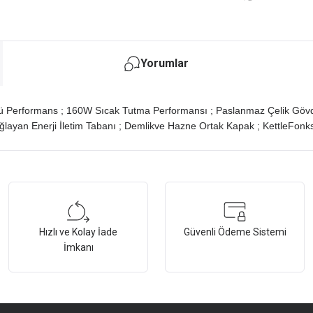
Yorumlar
üçlü Performans ; 160W Sıcak Tutma Performansı ; Paslanmaz Çelik Gö
ğlayan Enerji İletim Tabanı ; Demlikve Hazne Ortak Kapak ; KettleFonks
tersiz gördüğünüz noktaları öneri formunu kullanarak tarafımıza iletebilirsiniz.
Bu ürüne ilk yorumu siz yapın!
Hızlı ve Kolay İade
Güvenli Ödeme Sistemi
Yorum Yaz
İmkanı