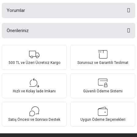
Yorumlar
Önerileriniz
Bu ürüne ilk yorumu siz yapın!
Bu ürünün fiyat bilgisi, resim, ürün açıklamalarında ve diğer konularda
yetersiz gördüğünüz noktaları öneri formunu kullanarak tarafımıza
Yorum Yaz
iletebilirsiniz.
Görüş ve önerileriniz için teşekkür ederiz.
500 TL ve Üzeri Ücretsiz Kargo
Sorunsuz ve Garantili Teslimat
Ürün resmi kalitesiz, bozuk veya görüntülenemiyor.
Ürün açıklamasında eksik bilgiler bulunuyor.
Hızlı ve Kolay İade İmkanı
Güvenli Ödeme Sistemi
Ürün bilgilerinde hatalar bulunuyor.
Ürün fiyatı diğer sitelerden daha pahalı.
Bu ürüne benzer farklı alternatifler olmalı.
Satış Öncesi ve Sonrası Destek
Uygun Ödeme Seçenekleri