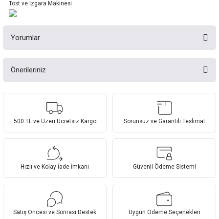
Tost ve Izgara Makinesi
Yorumlar
Önerileriniz
Bu ürüne ilk yorumu siz yapın!
Bu ürünün fiyat bilgisi, resim, ürün açıklamalarında ve diğer konularda
yetersiz gördüğünüz noktaları öneri formunu kullanarak tarafımıza
Yorum Yaz
iletebilirsiniz.
Görüş ve önerileriniz için teşekkür ederiz.
500 TL ve Üzeri Ücretsiz Kargo
Sorunsuz ve Garantili Teslimat
Ürün resmi kalitesiz, bozuk veya görüntülenemiyor.
Ürün açıklamasında eksik bilgiler bulunuyor.
Hızlı ve Kolay İade İmkanı
Güvenli Ödeme Sistemi
Ürün bilgilerinde hatalar bulunuyor.
Ürün fiyatı diğer sitelerden daha pahalı.
Bu ürüne benzer farklı alternatifler olmalı.
Satış Öncesi ve Sonrası Destek
Uygun Ödeme Seçenekleri