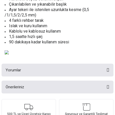
Çıkarılabilen ve yıkanabilir başlık
Ayar tekeri ile istenilen uzunlukta kesme (0,5
/1/1,5/2/2,5 mm)
4 farklı rehber tarak
Islak ve kuru kullanım
Kablolu ve kablosuz kullanım
1,5 saatte hızlı şarj
90 dakikaya kadar kullanım süresi
Yorumlar
Önerileriniz
berber dükkani
Bu ürünün fiyat bilgisi, resim, ürün açıklamalarında ve diğer konularda
yetersiz gördüğünüz noktaları öneri formunu kullanarak tarafımıza
sessiz çalışma kesimde takılma hiç yok tarak ayarlarına alışmak lazım
iletebilirsiniz.
alınabilecek bir alet
Görüş ve önerileriniz için teşekkür ederiz.
500 TL ve Üzeri Ücretsiz Kargo
Sorunsuz ve Garantili Teslimat