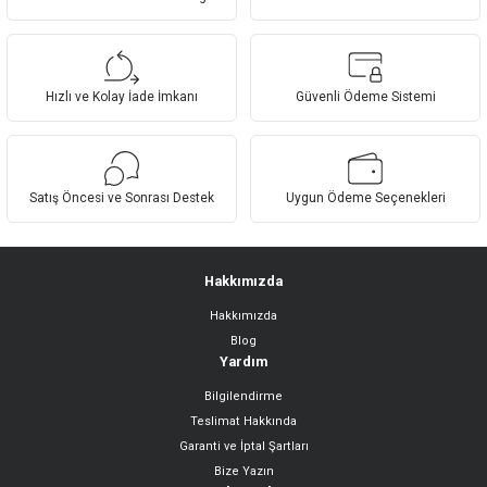
U... Y... | 02/04/2023
Ürün resmi kalitesiz, bozuk veya görüntülenemiyor.
Ürün açıklamasında eksik bilgiler bulunuyor.
Yorum Yaz
Hızlı ve Kolay İade İmkanı
Güvenli Ödeme Sistemi
Ürün bilgilerinde hatalar bulunuyor.
Ürün fiyatı diğer sitelerden daha pahalı.
Bu ürüne benzer farklı alternatifler olmalı.
Satış Öncesi ve Sonrası Destek
Uygun Ödeme Seçenekleri
Hakkımızda
Hakkımızda
Gönder
Blog
Yardım
Bilgilendirme
Teslimat Hakkında
Garanti ve İptal Şartları
Bize Yazın