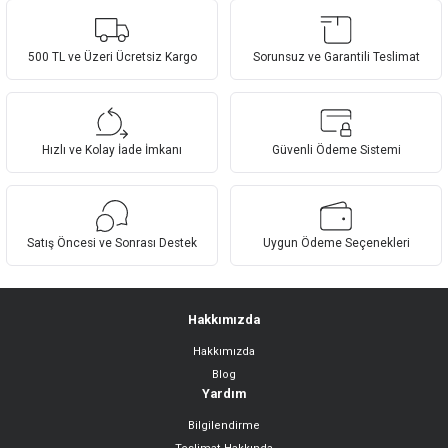
yetersiz gördüğünüz noktaları öneri formunu kullanarak tarafımıza
Yorum Yaz
iletebilirsiniz.
Görüş ve önerileriniz için teşekkür ederiz.
500 TL ve Üzeri Ücretsiz Kargo
Sorunsuz ve Garantili Teslimat
Ürün resmi kalitesiz, bozuk veya görüntülenemiyor.
Ürün açıklamasında eksik bilgiler bulunuyor.
Hızlı ve Kolay İade İmkanı
Güvenli Ödeme Sistemi
Ürün bilgilerinde hatalar bulunuyor.
Ürün fiyatı diğer sitelerden daha pahalı.
Bu ürüne benzer farklı alternatifler olmalı.
Satış Öncesi ve Sonrası Destek
Uygun Ödeme Seçenekleri
Hakkımızda
Hakkımızda
Gönder
Blog
Yardım
Bilgilendirme