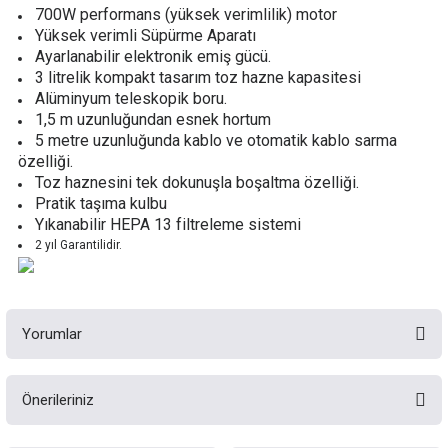
700W performans (yüksek verimlilik) motor
Yüksek verimli Süpürme Aparatı
Ayarlanabilir elektronik emiş gücü.
3 litrelik kompakt tasarım toz hazne kapasitesi
Alüminyum teleskopik boru.
1,5 m uzunluğundan esnek hortum
5 metre uzunluğunda kablo ve otomatik kablo sarma
özelliği.
Toz haznesini tek dokunuşla boşaltma özelliği.
Pratik taşıma kulbu
Yıkanabilir HEPA 13 filtreleme sistemi
2 yıl Garantilidir.
Yorumlar
Önerileriniz
Bu ürüne ilk yorumu siz yapın!
Bu ürünün fiyat bilgisi, resim, ürün açıklamalarında ve diğer konularda