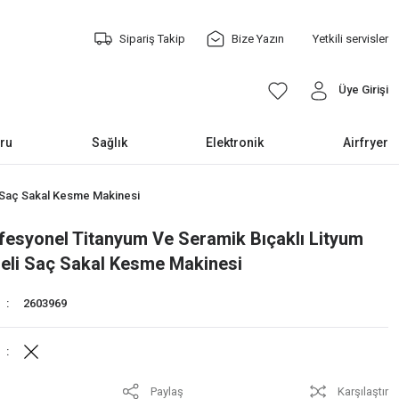
Sipariş Takip
Bize Yazın
Yetkili servisler
Üye Girişi
ru
Sağlık
Elektronik
Airfryer
i Saç Sakal Kesme Makinesi
ofesyonel Titanyum Ve Seramik Bıçaklı Lityum
meli Saç Sakal Kesme Makinesi
2603969
Paylaş
Karşılaştır