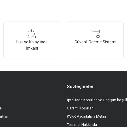
tersiz gördüğünüz noktaları öneri formunu kullanarak tarafımıza iletebilirsiniz.
Bu ürüne ilk yorumu siz yapın!
Hızlı ve Kolay İade
Güvenli Ödeme Sistemi
Yorum Yaz
İmkanı
Sözleşmeler
İptal İade Koşulları ve Değişim koşull
a
Garanti Koşulları
Gönder
rtları
KVKK Aydınlatma Metini
Teslimat Hakkında