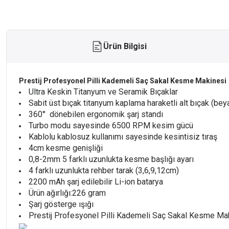
Ürün Bilgisi
Prestij Profesyonel Pilli Kademeli Saç Sakal Kesme Makinesi
Ultra Keskin Titanyum ve Seramik Bıçaklar
Sabit üst bıçak titanyum kaplama haraketli alt bıçak (
360° dönebilen ergonomik şarj standı
Turbo modu sayesinde 6500 RPM kesim gücü
Kablolu kablosuz kullanımı sayesinde kesintisiz tıraş
4cm kesme genişliği
0,8-2mm 5 farklı uzunlukta kesme başlığı ayarı
4 farklı uzunlukta rehber tarak (3,6,9,12cm)
2200 mAh şarj edilebilir Li-ion batarya
Ürün ağırlığı:226 gram
Şarj gösterge ışığı
Prestij Profesyonel Pilli Kademeli Saç Sakal Kesme Makine