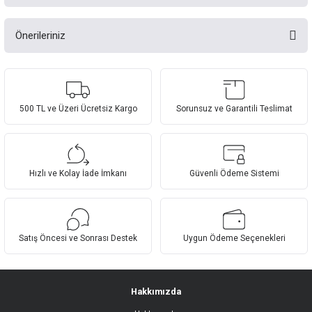
Önerileriniz
Bu ürüne ilk yorumu siz yapın!
Bu ürünün fiyat bilgisi, resim, ürün açıklamalarında ve diğer konularda
yetersiz gördüğünüz noktaları öneri formunu kullanarak tarafımıza
Yorum Yaz
iletebilirsiniz.
Görüş ve önerileriniz için teşekkür ederiz.
500 TL ve Üzeri Ücretsiz Kargo
Sorunsuz ve Garantili Teslimat
Ürün resmi kalitesiz, bozuk veya görüntülenemiyor.
Ürün açıklamasında eksik bilgiler bulunuyor.
Hızlı ve Kolay İade İmkanı
Güvenli Ödeme Sistemi
Ürün bilgilerinde hatalar bulunuyor.
Ürün fiyatı diğer sitelerden daha pahalı.
Bu ürüne benzer farklı alternatifler olmalı.
Satış Öncesi ve Sonrası Destek
Uygun Ödeme Seçenekleri
Hakkımızda