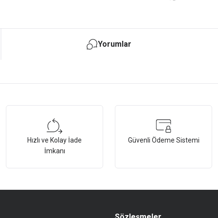
Yorumlar
tersiz gördüğünüz noktaları öneri formunu kullanarak tarafımıza iletebilirsiniz.
Bu ürüne ilk yorumu siz yapın!
Hızlı ve Kolay İade
Güvenli Ödeme Sistemi
Yorum Yaz
İmkanı
Sözleşmeler