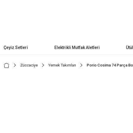
Çeyiz Setleri
Elektrikli Mutfak Aletleri
Ütü
Züccaciye
Yemek Takımları
Porio Cosima 74 Parça Bon