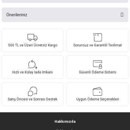
Önerileriniz
Bu ürüne ilk yorumu siz yapın!
Bu ürünün fiyat bilgisi, resim, ürün açıklamalarında ve diğer konularda
yetersiz gördüğünüz noktaları öneri formunu kullanarak tarafımıza
Yorum Yaz
iletebilirsiniz.
Görüş ve önerileriniz için teşekkür ederiz.
500 TL ve Üzeri Ücretsiz Kargo
Sorunsuz ve Garantili Teslimat
Ürün resmi kalitesiz, bozuk veya görüntülenemiyor.
Ürün açıklamasında eksik bilgiler bulunuyor.
Hızlı ve Kolay İade İmkanı
Güvenli Ödeme Sistemi
Ürün bilgilerinde hatalar bulunuyor.
Ürün fiyatı diğer sitelerden daha pahalı.
Bu ürüne benzer farklı alternatifler olmalı.
Satış Öncesi ve Sonrası Destek
Uygun Ödeme Seçenekleri
Hakkımızda