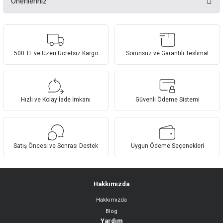
Önerileriniz
Bu ürüne ilk yorumu siz yapın!
Bu ürünün fiyat bilgisi, resim, ürün açıklamalarında ve diğer konularda
yetersiz gördüğünüz noktaları öneri formunu kullanarak tarafımıza
Yorum Yaz
iletebilirsiniz.
Görüş ve önerileriniz için teşekkür ederiz.
500 TL ve Üzeri Ücretsiz Kargo
Sorunsuz ve Garantili Teslimat
Ürün resmi kalitesiz, bozuk veya görüntülenemiyor.
Ürün açıklamasında eksik bilgiler bulunuyor.
Hızlı ve Kolay İade İmkanı
Güvenli Ödeme Sistemi
Ürün bilgilerinde hatalar bulunuyor.
Ürün fiyatı diğer sitelerden daha pahalı.
Bu ürüne benzer farklı alternatifler olmalı.
Satış Öncesi ve Sonrası Destek
Uygun Ödeme Seçenekleri
Hakkımızda
Hakkımızda
Gönder
Blog
Yardım