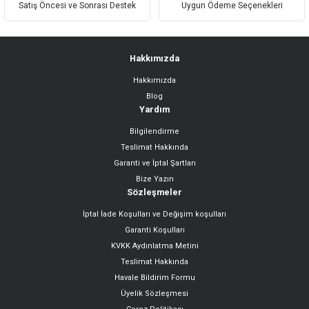
Satış Öncesi ve Sonrası Destek
Uygun Ödeme Seçenekleri
Hakkımızda
Hakkımızda
Gönder
Blog
Yardım
Bilgilendirme
Teslimat Hakkında
Garanti ve İptal Şartları
Bize Yazın
Sözleşmeler
İptal İade Koşulları ve Değişim koşulları
Garanti Koşulları
KVKK Aydınlatma Metini
Teslimat Hakkında
Havale Bildirim Formu
Üyelik Sözleşmesi