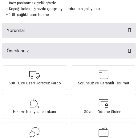
– Inox paslanmaz çelik gövde
– Kapağı kaldırdığınızda çalışmayı durduran bıçak yapısı
– 1.5L sağlıklı cam hazne
Yorumlar
Önerileriniz
Bu ürüne ilk yorumu siz yapın!
Bu ürünün fiyat bilgisi, resim, ürün açıklamalarında ve diğer konularda
yetersiz gördüğünüz noktaları öneri formunu kullanarak tarafımıza
Yorum Yaz
iletebilirsiniz.
Görüş ve önerileriniz için teşekkür ederiz.
500 TL ve Üzeri Ücretsiz Kargo
Sorunsuz ve Garantili Teslimat
Ürün resmi kalitesiz, bozuk veya görüntülenemiyor.
Ürün açıklamasında eksik bilgiler bulunuyor.
Hızlı ve Kolay İade İmkanı
Güvenli Ödeme Sistemi
Ürün bilgilerinde hatalar bulunuyor.
Ürün fiyatı diğer sitelerden daha pahalı.
Bu ürüne benzer farklı alternatifler olmalı.