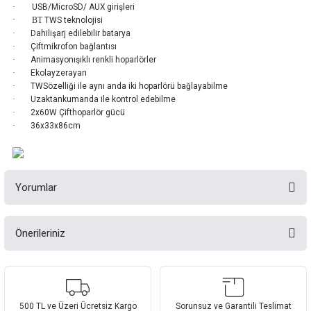
·
USB/MicroSD/ AUX girişleri
·
BT
TWS teknolojisi
·
Dahilişarj edilebilir batarya
·
Çiftmikrofon bağlantısı
·
Animasyonışıklı renkli hoparlörler
·
Ekolayzerayarı
·
TWSözelliği ile aynı anda iki hoparlörü bağlayabilme
·
Uzaktankumanda ile kontrol edebilme
·
2x60W Çifthoparlör gücü
·
36x33x86cm
Yorumlar
Önerileriniz
Bu ürüne ilk yorumu siz yapın!
Bu ürünün fiyat bilgisi, resim, ürün açıklamalarında ve diğer konularda
yetersiz gördüğünüz noktaları öneri formunu kullanarak tarafımıza
Yorum Yaz
iletebilirsiniz.
Görüş ve önerileriniz için teşekkür ederiz.
500 TL ve Üzeri Ücretsiz Kargo
Sorunsuz ve Garantili Teslimat