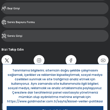
Bayi Girişi
Servis Başvuru Formu
Servis Girişi
Bizi Takip Edin
Destek Hattı
0850 532 5666
Live Support
Bize Yazın
info@goldmaster.com.tr
Submit Request