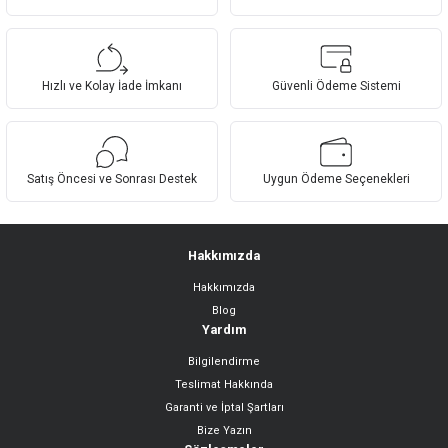
Ürün resmi kalitesiz, bozuk veya görüntülenemiyor.
Ürün açıklamasında eksik bilgiler bulunuyor.
Hızlı ve Kolay İade İmkanı
Güvenli Ödeme Sistemi
Ürün bilgilerinde hatalar bulunuyor.
Ürün fiyatı diğer sitelerden daha pahalı.
Bu ürüne benzer farklı alternatifler olmalı.
Satış Öncesi ve Sonrası Destek
Uygun Ödeme Seçenekleri
Hakkımızda
Hakkımızda
Gönder
Blog
Yardım
Bilgilendirme
Teslimat Hakkında
Garanti ve İptal Şartları
Bize Yazın