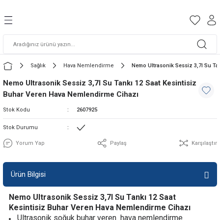
Geri Dön
Geri Dön
Geri Dön
Geri Dön
Geri Dön
Geri Dön
tfak Aletleri
 Temizleme
m
Gıda Hazırlama
İçecek Hazırlama
Pişirme ve Kızartma
Buharlı Ütüler
Elektrikli Süpürge
Erkek Kişisel Bakım
Kadın Kişisel Bakım & Güzellik
Görüntü Sistemleri
Ses Sistemleri
e-Taşıtlar
TV Aksesuarları
rme ve Temizleme
leri
Blender
Buz Yapma Makinesi
Fritöz
Buharlı Ütü
Araç tipi Elektrik Süpürge
Pürüzsüz Tıraş Makineleri
Epilasyon Cihazları
Smart TV Box
Party Box
Elektrikli Scooter
Askı Aparatları
Sağlık
Hava Nemlendirme
Nemo Ultrasonik Sessiz 3,7l Su Ta
Nemo Ultrasonik Sessiz 3,7l Su Tankı 12 Saat Kesintisiz
ma
ge
akım
Blender Setler
Çay Makineleri
Tost Makinesi
Dikey Ütü
Dikey Elektrikli Süpürge
Saç & Sakal Şekillendiriciler
Saç Düzleştiriciler
Taşınabilir Bluetooth Hoparlör
Portatif Speaker
Hoverboard
Kablolar
Buhar Veren Hava Nemlendirme Cihazı
Stok Kodu
2607925
artma
akım & Güzellik
 Hayvan ürünleri
Doğrayıcı Rondo
Elektrikli Cezve
Waffle Makinesi
seyahat ütüsü
Şarjlı Elektrikli Süpürge
Tüm Tıraş Makineleri
Saç Maşaları
Uydu Alıcısı
Soundbar
Priz
Stok Durumu
 Fön Makinesi
rme
rı
Kıyma Makinesi
Filtre Kahve Makinesi
Yoğurt Yapma Makinesi
Toz Torbalı Elektrikli Süpürge
Yorum Yap
Paylaş
Karşılaştır
ss
Mikser
Smoothie Kişisel Blender
Toz Torbasız Elektrikli Süpürge
Ürün Bilgisi
Mutfak Tartısı
Türk Kahve Makinesi
Nemo Ultrasonik Sessiz 3,7l Su Tankı 12 Saat
Kesintisiz Buhar Veren Hava Nemlendirme Cihazı
i
Stand Mikser Mutfak Şefi
Ultrasonik soğuk buhar veren hava nemlendirme