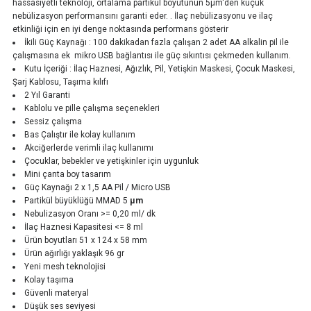
hassasiyetli teknoloji, ortalama partikül boyutunun 5μm'den küçük
nebülizasyon performansını garanti eder. . İlaç nebülizasyonu ve ilaç
etkinliği için en iyi denge noktasında performans gösterir
İkili Güç Kaynağı : 100 dakikadan fazla çalışan 2 adet AA alkalin pil ile
çalışmasına ek mikro USB bağlantısı ile güç sıkıntısı çekmeden kullanım.
Kutu İçeriği : İlaç Haznesi, Ağızlık, Pil, Yetişkin Maskesi, Çocuk Maskesi,
Şarj Kablosu, Taşıma kılıfı
2 Yıl Garanti
Kablolu ve pille çalışma seçenekleri
Sessiz çalışma
Bas Çalıştır ile kolay kullanım
Akciğerlerde verimli ilaç kullanımı
Çocuklar, bebekler ve yetişkinler için uygunluk
Mini çanta boy tasarım
Güç Kaynağı 2 x 1,5 AA Pil / Micro USB
Partikül büyüklüğü MMAD 5
µm
Nebulizasyon Oranı >= 0,20 ml/ dk
İlaç Haznesi Kapasitesi <= 8 ml
Ürün boyutları 51 x 124 x 58 mm
Ürün ağırlığı yaklaşık 96 gr
Yeni mesh teknolojisi
Kolay taşıma
Güvenli materyal
Düşük ses seviyesi