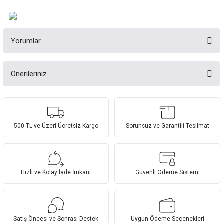
Yorumlar
Önerileriniz
Bu ürüne ilk yorumu siz yapın!
Bu ürünün fiyat bilgisi, resim, ürün açıklamalarında ve diğer konularda
yetersiz gördüğünüz noktaları öneri formunu kullanarak tarafımıza
Yorum Yaz
iletebilirsiniz.
Görüş ve önerileriniz için teşekkür ederiz.
500 TL ve Üzeri Ücretsiz Kargo
Sorunsuz ve Garantili Teslimat
Ürün resmi kalitesiz, bozuk veya görüntülenemiyor.
Ürün açıklamasında eksik bilgiler bulunuyor.
Hızlı ve Kolay İade İmkanı
Güvenli Ödeme Sistemi
Ürün bilgilerinde hatalar bulunuyor.
Ürün fiyatı diğer sitelerden daha pahalı.
Bu ürüne benzer farklı alternatifler olmalı.
Satış Öncesi ve Sonrası Destek
Uygun Ödeme Seçenekleri