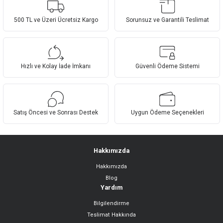
yetersiz gördüğünüz noktaları öneri formunu kullanarak tarafımıza
Yorum Yaz
iletebilirsiniz.
Görüş ve önerileriniz için teşekkür ederiz.
500 TL ve Üzeri Ücretsiz Kargo
Sorunsuz ve Garantili Teslimat
Ürün resmi kalitesiz, bozuk veya görüntülenemiyor.
Ürün açıklamasında eksik bilgiler bulunuyor.
Hızlı ve Kolay İade İmkanı
Güvenli Ödeme Sistemi
Ürün bilgilerinde hatalar bulunuyor.
Ürün fiyatı diğer sitelerden daha pahalı.
Bu ürüne benzer farklı alternatifler olmalı.
Satış Öncesi ve Sonrası Destek
Uygun Ödeme Seçenekleri
Hakkımızda
Hakkımızda
Gönder
Blog
Yardım
Bilgilendirme
Teslimat Hakkında