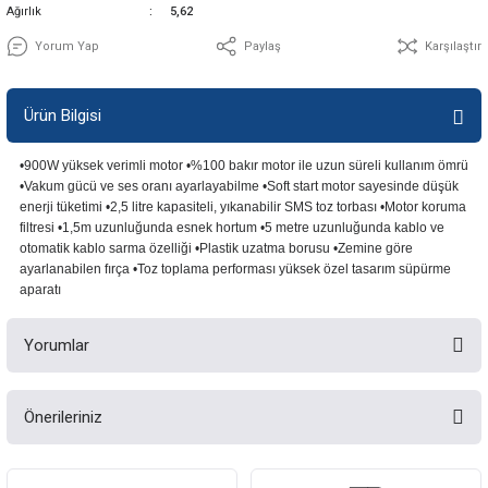
Ağırlık
5,62
Yorum Yap
Paylaş
Karşılaştır
Ürün Bilgisi
•900W yüksek verimli motor •%100 bakır motor ile uzun süreli kullanım ömrü
•Vakum gücü ve ses oranı ayarlayabilme •Soft start motor sayesinde düşük
enerji tüketimi •2,5 litre kapasiteli, yıkanabilir SMS toz torbası •Motor koruma
filtresi •1,5m uzunluğunda esnek hortum •5 metre uzunluğunda kablo ve
otomatik kablo sarma özelliği •Plastik uzatma borusu •Zemine göre
ayarlanabilen fırça •Toz toplama performası yüksek özel tasarım süpürme
aparatı
Yorumlar
Önerileriniz
Bu ürüne ilk yorumu siz yapın!
Bu ürünün fiyat bilgisi, resim, ürün açıklamalarında ve diğer konularda