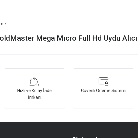
ilme
oldMaster Mega Mıcro Full Hd Uydu Alıcı
tersiz gördüğünüz noktaları öneri formunu kullanarak tarafımıza iletebilirsiniz.
Bu ürüne ilk yorumu siz yapın!
Hızlı ve Kolay İade
Güvenli Ödeme Sistemi
Yorum Yaz
İmkanı