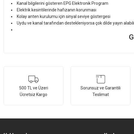
Kanal bilgilerini gösteren EPG Elektronik Program
Elektrik kesintilerinde hafızanın korunması
Kolay anten kurulumu için sinyal seviye göstergesi
Uydu ve kanal tarafından destekleniyorsa çok dilde yayın alab
G
Bu ürünün fiyat bilgisi, resim, ürün açıklamalarında ve diğer konularda ye
Görüş ve önerileriniz için teşekkür ederiz.
Ürün resmi kalitesiz, bozuk veya görüntülenemiyor.
500 TL ve Üzeri
Sorunsuz ve Garantili
Ücretsiz Kargo
Teslimat
Ürün açıklamasında eksik bilgiler bulunuyor.
Ürün bilgilerinde hatalar bulunuyor.
Ürün fiyatı diğer sitelerden daha pahalı.
Bu ürüne benzer farklı alternatifler olmalı.