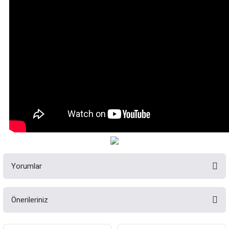
Yorumlar
Önerileriniz
Bu ürüne ilk yorumu siz yapın!
Bu ürünün fiyat bilgisi, resim, ürün açıklamalarında ve diğer konularda