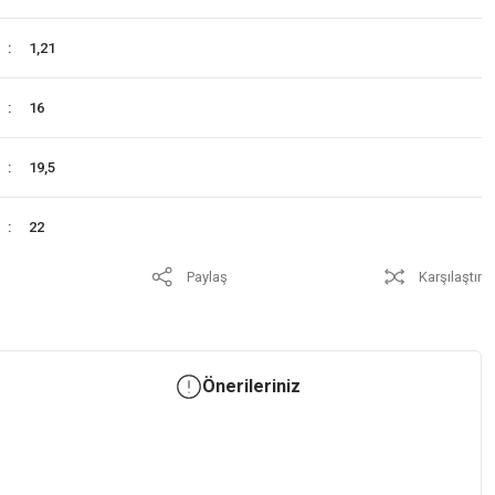
1,21
16
19,5
22
Paylaş
Karşılaştır
Önerileriniz