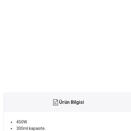
Ürün Bilgisi
450W.
300ml kapasite.