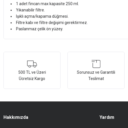
1 adet fincan max kapasite 250 ml.
Yıkanabilir filtre.
Işıklı açma/kapama düğmesi.
Filtre kabı ve filtre değişimi gerektirmez.
Paslanmaz çelik ön yüzey.
Bu ürünün fiyat bilgisi, resim, ürün açıklamalarında ve diğer konularda ye
Görüş ve önerileriniz için teşekkür ederiz.
Ürün resmi kalitesiz, bozuk veya görüntülenemiyor.
500 TL ve Üzeri
Sorunsuz ve Garantili
Ücretsiz Kargo
Teslimat
Ürün açıklamasında eksik bilgiler bulunuyor.
Ürün bilgilerinde hatalar bulunuyor.
Ürün fiyatı diğer sitelerden daha pahalı.
Bu ürüne benzer farklı alternatifler olmalı.
Hakkımızda
Yardım