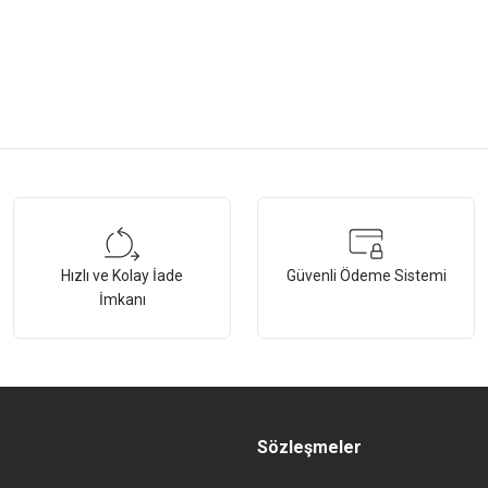
tersiz gördüğünüz noktaları öneri formunu kullanarak tarafımıza iletebilirsiniz.
Bu ürüne ilk yorumu siz yapın!
Hızlı ve Kolay İade
Güvenli Ödeme Sistemi
Yorum Yaz
İmkanı
Sözleşmeler