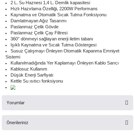
2 L. Su Haznesi 1,4 L. Demlik kapasitesi
Hızlı Hazırlama Özelliği, 2200W Performans
Kaynatma ve Otomatik Sıcak Tutma Fonksiyonu
Damlatmayan Ağız Tasarımı
Paslanmaz Çelik Gövde
Paslanmaz Çelik Çay Filtresi
360° dönmeyi sağlayan enerji iletim tabanı
Işıklı Kaynatma ve Sıcak Tutma Göstergesi
Susuz Çalışmayı Önleyen Otomatik Kapanma Emniyet
Sistemi
Kullanılmadığında Yer Kaplamayı Önleyen Kablo Sarıcı
Kablosuz Kullanım
Düşük Enerji Sarfiyatı
Kettle Su ısıtıcı fonksiyonu
Yorumlar
Önerileriniz
Bu ürüne ilk yorumu siz yapın!