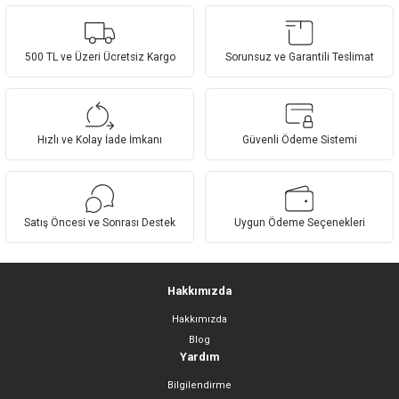
Bu ürünün fiyat bilgisi, resim, ürün açıklamalarında ve diğer konularda
yetersiz gördüğünüz noktaları öneri formunu kullanarak tarafımıza
Yorum Yaz
iletebilirsiniz.
Görüş ve önerileriniz için teşekkür ederiz.
500 TL ve Üzeri Ücretsiz Kargo
Sorunsuz ve Garantili Teslimat
Ürün resmi kalitesiz, bozuk veya görüntülenemiyor.
Ürün açıklamasında eksik bilgiler bulunuyor.
Hızlı ve Kolay İade İmkanı
Güvenli Ödeme Sistemi
Ürün bilgilerinde hatalar bulunuyor.
Ürün fiyatı diğer sitelerden daha pahalı.
Bu ürüne benzer farklı alternatifler olmalı.
Satış Öncesi ve Sonrası Destek
Uygun Ödeme Seçenekleri
Hakkımızda
Hakkımızda
Gönder
Blog
Yardım
Bilgilendirme