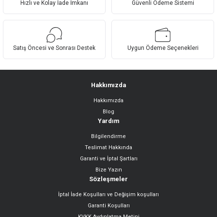
Hızlı ve Kolay İade İmkanı
Güvenli Ödeme Sistemi
Ürün bilgilerinde hatalar bulunuyor.
Ürün fiyatı diğer sitelerden daha pahalı.
Bu ürüne benzer farklı alternatifler olmalı.
Satış Öncesi ve Sonrası Destek
Uygun Ödeme Seçenekleri
Hakkımızda
Hakkımızda
Gönder
Blog
Yardım
Bilgilendirme
Teslimat Hakkında
Garanti ve İptal Şartları
Bize Yazın
Sözleşmeler
İptal İade Koşulları ve Değişim koşulları
Garanti Koşulları
KVKK Aydınlatma Metini