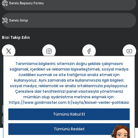
Servis Başvuru Formu
Servis Girişi
Bizi Takip Edin
Destek Hattı
0850 532 5666
Live Support
Bize Yazın
info@goldmaster.com.tr
Submit Request
Sipariş Takip
Kargom Nerede?
Goldmaster.com.tr © 2024 - Tüm hakları saklıdır.
Kredi kartı bilgileriniz 256bit SSL Sertifikası ile %100 koruma altındadır.