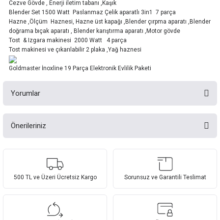
Cezve Gövde , Enerji iletim tabanı ,Kaşık
Blender Set 1500 Watt Paslanmaz Çelik aparatlı 3in1 7 parça
Hazne ,Ölçüm Haznesi, Hazne üst kapağı ,Blender çırpma aparatı ,Blender
doğrama bıçak aparatı , Blender karıştırma aparatı ,Motor gövde
Tost & Izgara makinesi 2000 Watt 4 parça
Tost makinesi ve çıkarılabilir 2 plaka ,Yağ haznesi
Goldmaster İnoxline 19 Parça Elektronik Evlilik Paketi
Yorumlar
Önerileriniz
Bu ürüne ilk yorumu siz yapın!
Bu ürünün fiyat bilgisi, resim, ürün açıklamalarında ve diğer konularda
yetersiz gördüğünüz noktaları öneri formunu kullanarak tarafımıza
Yorum Yaz
iletebilirsiniz.
Görüş ve önerileriniz için teşekkür ederiz.
500 TL ve Üzeri Ücretsiz Kargo
Sorunsuz ve Garantili Teslimat
Ürün resmi kalitesiz, bozuk veya görüntülenemiyor.
Ürün açıklamasında eksik bilgiler bulunuyor.