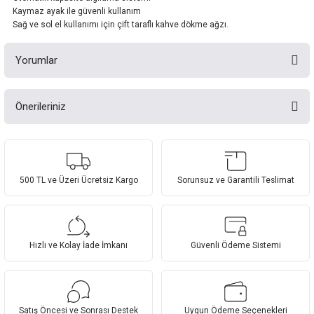
Kaymaz ayak ile güvenli kullanım
Sağ ve sol el kullanımı için çift taraflı kahve dökme ağzı.
Yorumlar
Önerileriniz
Bu ürüne ilk yorumu siz yapın!
Bu ürünün fiyat bilgisi, resim, ürün açıklamalarında ve diğer konularda
yetersiz gördüğünüz noktaları öneri formunu kullanarak tarafımıza
Yorum Yaz
iletebilirsiniz.
Görüş ve önerileriniz için teşekkür ederiz.
500 TL ve Üzeri Ücretsiz Kargo
Sorunsuz ve Garantili Teslimat
Ürün resmi kalitesiz, bozuk veya görüntülenemiyor.
Ürün açıklamasında eksik bilgiler bulunuyor.
Hızlı ve Kolay İade İmkanı
Güvenli Ödeme Sistemi
Ürün bilgilerinde hatalar bulunuyor.
Ürün fiyatı diğer sitelerden daha pahalı.
Bu ürüne benzer farklı alternatifler olmalı.
Satış Öncesi ve Sonrası Destek
Uygun Ödeme Seçenekleri