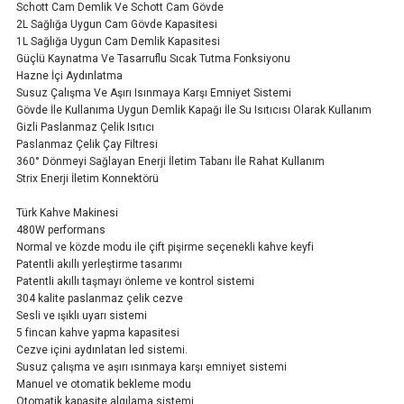
Schott Cam Demlik Ve Schott Cam Gövde
2L Sağlığa Uygun Cam Gövde Kapasitesi
1L Sağlığa Uygun Cam Demlik Kapasitesi
Güçlü Kaynatma Ve Tasarruflu Sıcak Tutma Fonksiyonu
Hazne İçi Aydınlatma
Susuz Çalışma Ve Aşırı Isınmaya Karşı Emniyet Sistemi
Gövde İle Kullanıma Uygun Demlik Kapağı İle Su Isıtıcısı Olarak Kullanım
Gizli Paslanmaz Çelik Isıtıcı
Paslanmaz Çelik Çay Filtresi
360° Dönmeyi Sağlayan Enerji İletim Tabanı İle Rahat Kullanım
Strix Enerji İletim Konnektörü
Türk Kahve Makinesi
480W performans
Normal ve közde modu ile çift pişirme seçenekli kahve keyfi
Patentli akıllı yerleştirme tasarımı
Patentli akıllı taşmayı önleme ve kontrol sistemi
304 kalite paslanmaz çelik cezve
Sesli ve ışıklı uyarı sistemi
5 fincan kahve yapma kapasitesi
Cezve içini aydınlatan led sistemi.
Susuz çalışma ve aşırı ısınmaya karşı emniyet sistemi
Manuel ve otomatik bekleme modu
Otomatik kapasite algılama sistemi