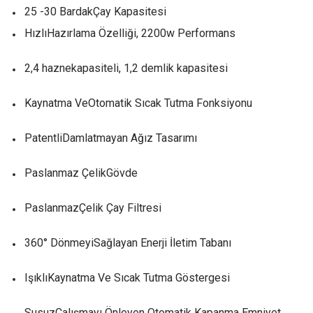
25 -30 BardakÇay Kapasitesi
HızlıHazırlama Özelliği, 2200w Performans
2,4 haznekapasiteli, 1,2 demlik kapasitesi
Kaynatma VeOtomatik Sıcak Tutma Fonksiyonu
PatentliDamlatmayan Ağız Tasarımı
Paslanmaz ÇelikGövde
PaslanmazÇelik Çay Filtresi
360° DönmeyiSağlayan Enerji İletim Tabanı
IşıklıKaynatma Ve Sıcak Tutma Göstergesi
SusuzÇalışmayı Önleyen Otomatik Kapanma Emniyet