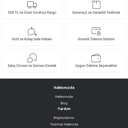
yetersiz gördüğünüz noktaları öneri formunu kullanarak tarafımıza
Yorum Yaz
iletebilirsiniz.
Görüş ve önerileriniz için teşekkür ederiz.
500 TL ve Üzeri Ücretsiz Kargo
Sorunsuz ve Garantili Teslimat
Ürün resmi kalitesiz, bozuk veya görüntülenemiyor.
Ürün açıklamasında eksik bilgiler bulunuyor.
Hızlı ve Kolay İade İmkanı
Güvenli Ödeme Sistemi
Ürün bilgilerinde hatalar bulunuyor.
Ürün fiyatı diğer sitelerden daha pahalı.
Bu ürüne benzer farklı alternatifler olmalı.
Satış Öncesi ve Sonrası Destek
Uygun Ödeme Seçenekleri
Hakkımızda
Hakkımızda
Gönder
Blog
Yardım
Bilgilendirme
Teslimat Hakkında