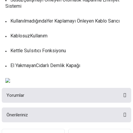
Sistemi
KullanılmadığındaYer Kaplamayı Önleyen Kablo Sarıcı
KablosuzKullanım
Kettle SuIsıtıcı Fonksiyonu
El YakmayanCidarlı Demlik Kapağı
Yorumlar
Önerileriniz
Bu ürüne ilk yorumu siz yapın!
Bu ürünün fiyat bilgisi, resim, ürün açıklamalarında ve diğer konularda