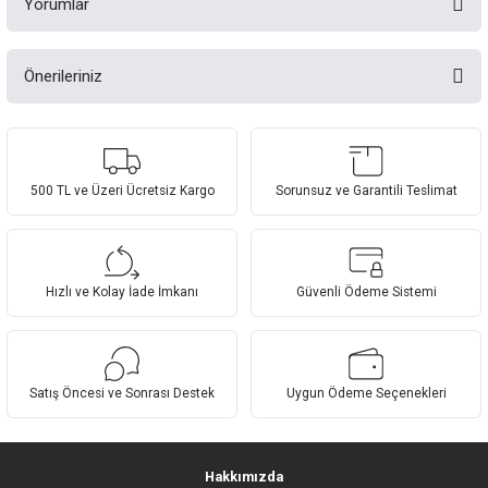
Yorumlar
Önerileriniz
Bu ürüne ilk yorumu siz yapın!
Bu ürünün fiyat bilgisi, resim, ürün açıklamalarında ve diğer konularda
yetersiz gördüğünüz noktaları öneri formunu kullanarak tarafımıza
Yorum Yaz
iletebilirsiniz.
Görüş ve önerileriniz için teşekkür ederiz.
500 TL ve Üzeri Ücretsiz Kargo
Sorunsuz ve Garantili Teslimat
Ürün resmi kalitesiz, bozuk veya görüntülenemiyor.
Ürün açıklamasında eksik bilgiler bulunuyor.
Hızlı ve Kolay İade İmkanı
Güvenli Ödeme Sistemi
Ürün bilgilerinde hatalar bulunuyor.
Ürün fiyatı diğer sitelerden daha pahalı.
Bu ürüne benzer farklı alternatifler olmalı.
Satış Öncesi ve Sonrası Destek
Uygun Ödeme Seçenekleri
Hakkımızda