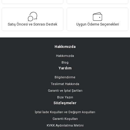
Ürün bilgilerinde hatalar bulunuyor.
Ürün fiyatı diğer sitelerden daha pahalı.
Bu ürüne benzer farklı alternatifler olmalı.
Satış Öncesi ve Sonrası Destek
Uygun Ödeme Seçenekleri
Hakkımızda
Hakkımızda
Gönder
Blog
Yardım
Bilgilendirme
Teslimat Hakkında
Garanti ve İptal Şartları
Bize Yazın
Sözleşmeler
İptal İade Koşulları ve Değişim koşulları
Garanti Koşulları
KVKK Aydınlatma Metini