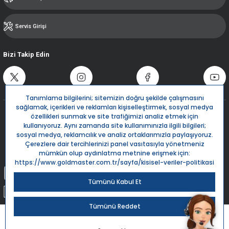
Servis Girişi
Bizi Takip Edin
Destek Hattı
0850 532 5666
Live Support
Bize Yazın
info@goldmaster.com.tr
Submit Request
Sipariş Takip
Kargom Nerede?
Goldmaster.com.tr © 2024 - Tüm hakları saklıdır.
Kredi kartı bilgileriniz 256bit SSL Sertifikası ile %100 koruma altındadır.