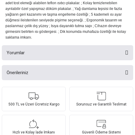
adet tost ekmeği alabilen teflon ısıtıcı plakalar. ; Kolay temizlenebilen
ayrılabilir özel yapışmaz döküm plakalar. ; Yağ damlama tepsisi ile fazla
yağların geri kazanımı ve taşma engelleme özelliği ; 5 kademeli ısı ayar
düğmesi ileistenilen seviyede pişirme seçeneği. ; Ergonomik tasarım ve
paslanmaz çelik dış yüzey ; Isıya dayanıklı tutma sapı ; Cihazın devreye
girmesini belirten ısı göstergesi. ; Dik konumda muhafaza özelliği ile kolay
saklama imkanı.
Yorumlar
Önerileriniz
Bu ürüne ilk yorumu siz yapın!
Bu ürünün fiyat bilgisi, resim, ürün açıklamalarında ve diğer konularda
yetersiz gördüğünüz noktaları öneri formunu kullanarak tarafımıza
Yorum Yaz
iletebilirsiniz.
Görüş ve önerileriniz için teşekkür ederiz.
500 TL ve Üzeri Ücretsiz Kargo
Sorunsuz ve Garantili Teslimat
Ürün resmi kalitesiz, bozuk veya görüntülenemiyor.
Ürün açıklamasında eksik bilgiler bulunuyor.
Hızlı ve Kolay İade İmkanı
Güvenli Ödeme Sistemi