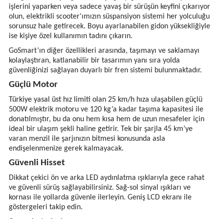
işlerini yaparken veya sadece yavaş bir sürüşün keyfini çıkarıyor
olun, elektrikli scooter'ımızın süspansiyon sistemi her yolculuğu
sorunsuz hale getirecek. Boyu ayarlanabilen gidon yüksekliğiyle
ise kişiye özel kullanımın tadını çıkarın.
GoSmart’ın diğer özellikleri arasında, taşımayı ve saklamayı
kolaylaştıran, katlanabilir bir tasarımın yanı sıra yolda
güvenliğinizi sağlayan duyarlı bir fren sistemi bulunmaktadır.
Güçlü Motor
Türkiye yasal üst hız limiti olan 25 km/h
hıza ulaşabilen güçlü
500W elektrik motoru ve 120 kg’a kadar taşıma kapasitesi ile
donatılmıştır, bu da onu hem kısa hem de uzun mesafeler için
ideal bir ulaşım şekli haline getirir. Tek bir şarjla 45 km’ye
varan menzil ile şarjınızın bitmesi konusunda asla
endişelenmenize gerek kalmayacak.
Güvenli Hisset
Dikkat çekici ön ve arka LED aydınlatma ışıklarıyla gece rahat
ve güvenli sürüş sağlayabilirsiniz. S
ağ-sol sinyal ışıkları ve
kornası ile yollarda güvenle ilerleyin. Geniş LCD ekranı ile
göstergeleri takip edin.