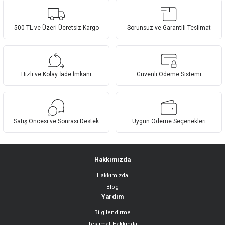
yetersiz gördüğünüz noktaları öneri formunu kullanarak tarafımıza
Yorum Yaz
iletebilirsiniz.
Görüş ve önerileriniz için teşekkür ederiz.
500 TL ve Üzeri Ücretsiz Kargo
Sorunsuz ve Garantili Teslimat
Ürün resmi kalitesiz, bozuk veya görüntülenemiyor.
Ürün açıklamasında eksik bilgiler bulunuyor.
Hızlı ve Kolay İade İmkanı
Güvenli Ödeme Sistemi
Ürün bilgilerinde hatalar bulunuyor.
Ürün fiyatı diğer sitelerden daha pahalı.
Bu ürüne benzer farklı alternatifler olmalı.
Satış Öncesi ve Sonrası Destek
Uygun Ödeme Seçenekleri
Hakkımızda
Hakkımızda
Gönder
Blog
Yardım
Bilgilendirme
Teslimat Hakkında