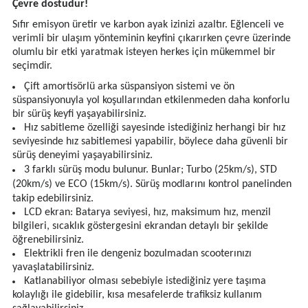
Çevre dostudur!
Sıfır emisyon üretir ve karbon ayak izinizi azaltır. Eğlenceli ve
verimli bir ulaşım yönteminin keyfini çıkarırken çevre üzerinde
olumlu bir etki yaratmak isteyen herkes için mükemmel bir
seçimdir.
Çift amortisörlü arka süspansiyon sistemi ve ön
süspansiyonuyla yol koşullarından etkilenmeden daha konforlu
bir sürüş keyfi yaşayabilirsiniz.
Hız sabitleme özelliği sayesinde istediğiniz herhangi bir hız
seviyesinde hız sabitlemesi yapabilir, böylece daha güvenli bir
sürüş deneyimi yaşayabilirsiniz.
3 farklı sürüş modu bulunur. Bunlar; Turbo (25km/s), STD
(20km/s) ve ECO (15km/s). Sürüş modlarını kontrol panelinden
takip edebilirsiniz.
LCD ekran: Batarya seviyesi, hız, maksimum hız,
menzil
bilgileri, sıcaklık göstergesini ekrandan detaylı bir şekilde
öğrenebilirsiniz.
Elektrikli fren ile dengeniz bozulmadan scooterınızı
yavaşlatabilirsiniz.
Katlanabiliyor olması sebebiyle istediğiniz yere taşıma
kolaylığı ile gidebilir, kısa mesafelerde trafiksiz kullanım