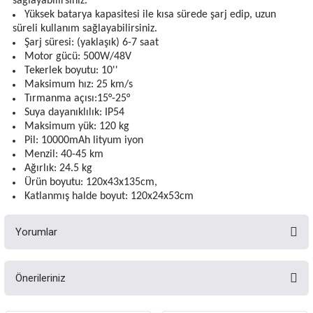
sağlayabilirsiniz.
Yüksek batarya kapasitesi ile kısa sürede şarj edip, uzun
süreli kullanım sağlayabilirsiniz.
Şarj süresi: (yaklaşık) 6-7 saat
Motor gücü: 500W/48V
Tekerlek boyutu: 10''
Maksimum hız: 25 km/s
Tırmanma açısı:15°-25°
Suya dayanıklılık: IP54
Maksimum yük: 120 kg
Pil: 10000mAh lityum iyon
Menzil: 40-45 km
Ağırlık: 24.5 kg
Ürün boyutu: 120x43x135cm,
Katlanmış halde boyut: 120x24x53cm
Yorumlar
Önerileriniz
Bu ürüne ilk yorumu siz yapın!
Bu ürünün fiyat bilgisi, resim, ürün açıklamalarında ve diğer konularda