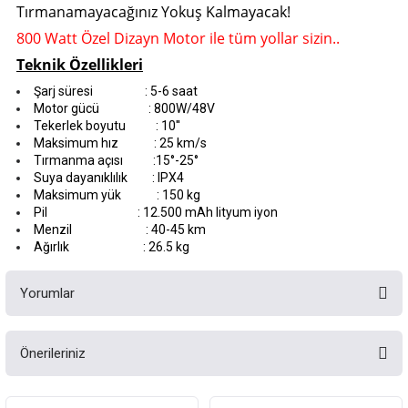
Tırmanamayacağınız Yokuş Kalmayacak!
800 Watt Özel Dizayn Motor ile
tüm yollar sizin..
Teknik Özellikleri
Şarj süresi : 5-6 saat
Motor gücü : 800W/48V
Tekerlek boyutu : 10''
Maksimum hız : 25 km/s
Tırmanma açısı :15°-25°
Suya dayanıklılık : IPX4
Maksimum yük : 150 kg
Pil : 12.500 mAh lityum iyon
Menzil : 40-45 km
Ağırlık : 26.5 kg
Yorumlar
Önerileriniz
Bu ürüne ilk yorumu siz yapın!
Bu ürünün fiyat bilgisi, resim, ürün açıklamalarında ve diğer konularda