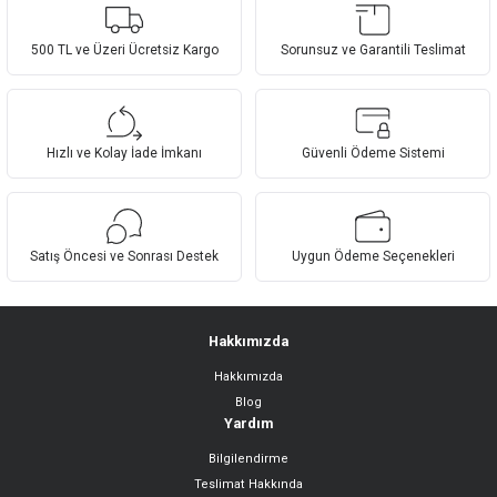
yetersiz gördüğünüz noktaları öneri formunu kullanarak tarafımıza
Yorum Yaz
iletebilirsiniz.
Görüş ve önerileriniz için teşekkür ederiz.
500 TL ve Üzeri Ücretsiz Kargo
Sorunsuz ve Garantili Teslimat
Ürün resmi kalitesiz, bozuk veya görüntülenemiyor.
Ürün açıklamasında eksik bilgiler bulunuyor.
Hızlı ve Kolay İade İmkanı
Güvenli Ödeme Sistemi
Ürün bilgilerinde hatalar bulunuyor.
Ürün fiyatı diğer sitelerden daha pahalı.
Bu ürüne benzer farklı alternatifler olmalı.
Satış Öncesi ve Sonrası Destek
Uygun Ödeme Seçenekleri
Hakkımızda
Hakkımızda
Gönder
Blog
Yardım
Bilgilendirme
Teslimat Hakkında