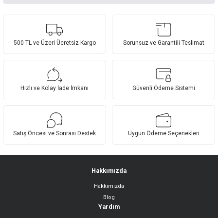
Bu ürünün fiyat bilgisi, resim, ürün açıklamalarında ve diğer konularda
yetersiz gördüğünüz noktaları öneri formunu kullanarak tarafımıza
Yorum Yaz
iletebilirsiniz.
Görüş ve önerileriniz için teşekkür ederiz.
500 TL ve Üzeri Ücretsiz Kargo
Sorunsuz ve Garantili Teslimat
Ürün resmi kalitesiz, bozuk veya görüntülenemiyor.
Ürün açıklamasında eksik bilgiler bulunuyor.
Hızlı ve Kolay İade İmkanı
Güvenli Ödeme Sistemi
Ürün bilgilerinde hatalar bulunuyor.
Ürün fiyatı diğer sitelerden daha pahalı.
Bu ürüne benzer farklı alternatifler olmalı.
Satış Öncesi ve Sonrası Destek
Uygun Ödeme Seçenekleri
Hakkımızda
Hakkımızda
Gönder
Blog
Yardım