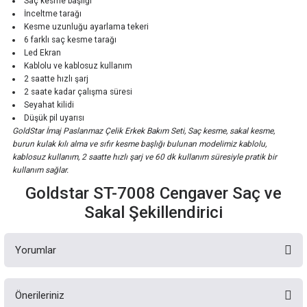
Saç kesme başlığı
İnceltme tarağı
Kesme uzunluğu ayarlama tekeri
6 farklı saç kesme tarağı
Led Ekran
Kablolu ve kablosuz kullanım
2 saatte hızlı şarj
2 saate kadar çalışma süresi
Seyahat kilidi
Düşük pil uyarısı
GoldStar İmaj Paslanmaz Çelik Erkek Bakım Seti, Saç kesme, sakal kesme,
burun kulak kılı alma ve sıfır kesme başlığı bulunan modelimiz kablolu,
kablosuz kullanım, 2 saatte hızlı şarj ve 60 dk kullanım süresiyle pratik bir
kullanım sağlar.
Goldstar ST-7008 Cengaver Saç ve
Sakal Şekillendirici
Yorumlar
Önerileriniz
Bu ürüne ilk yorumu siz yapın!